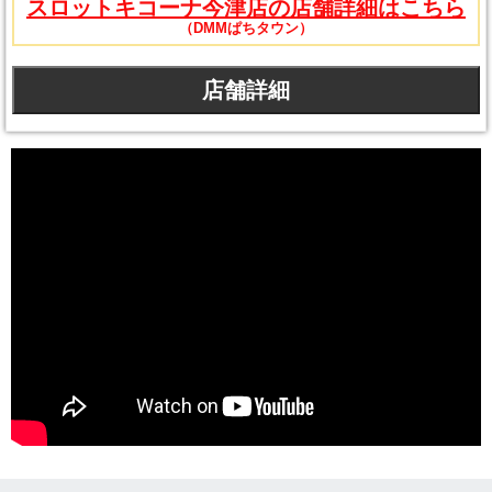
スロットキコーナ今津店の店舗詳細はこちら
（DMMぱちタウン）
店舗詳細