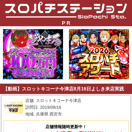
P R
【動画】スロットキコーナ今津店8月16日よしき来店実践
店舗: スロットキコーナ今津店
訪問日: 2019/08/16
地域: 兵庫県 西宮市
店舗情報随時更新中！