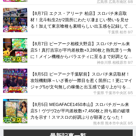
に！
広島県 広島市南区
8/8
【8月7日 エクス・アリーナ 柏店】スロパチ来店取
材！北斗転生2が2箇所にわたり凄まじい勢いを見せ
る！加えて東京喰種も素晴らしい出玉感を記録してい
た！
千葉県 柏市
8/7
【8月7日 ピーアーク相模大野店】スロパチガール来
店S！真打吉宗が平均差枚数+3,280枚と熱気漂う一角
に！メイン機種からバラエティに至るまで好調となっ
た！
神奈川県 相模原市
8/7
【8月5日 ピーアーク千葉駅前】スロパチ来店取材！
攻殻機動隊～いざ番が一際目を惹く箇所に！更にマイ
ジャグ5が文句無しの稼働と出玉感で盛り上がりを後
押しした！
千葉県 千葉市中央区
8/5
【8月5日 MEGAFACE1450本山】スロパチガール来
店S！ヴヴヴ2が平均差枚数+7,450枚と持ち前の破壊
力を示す！スマスロの好調ぶりが顕著となった！
熊本県 熊本市中央区
8/5
最新記事一覧