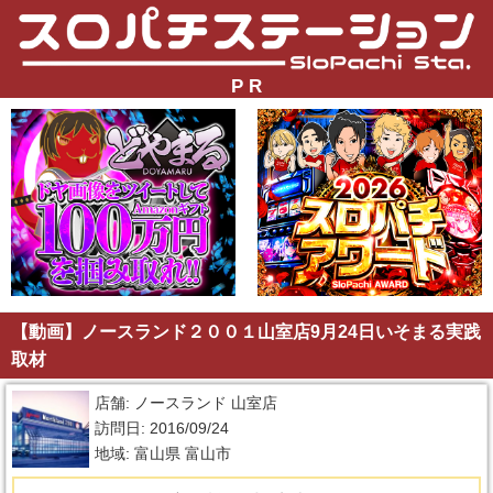
P R
【動画】ノースランド２００１山室店9月24日いそまる実践
取材
店舗: ノースランド 山室店
訪問日: 2016/09/24
地域: 富山県 富山市