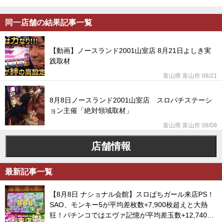
同一店舗の結果記事一覧
【動画】ノースランド2001山室店 8月21日よしき実
践取材
富山県 富山市 08/21
8月8日ノースランド2001山室店 スロパチステーシ
ョン主催「絶対領域取材」
富山県 富山市 08/08
店舗情報
最新記事一覧
【8月8日 ナショナル会館】スロぱちガール来店PS！
SAO、モンキー5が平均差枚数+7,900枚超えと大熱
狂！パチンコではエヴァ記憶が平均差玉数+12,740玉