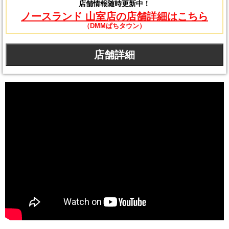
店舗情報随時更新中！
ノースランド 山室店の店舗詳細はこちら
（DMMぱちタウン）
店舗詳細