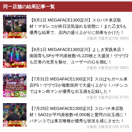
同一店舗の結果記事一覧
【8月1日 MEGAFACE1300淀川】スロパチ来店取
材！マギレコが終日活気溢れる状態に！また乙女5も
優秀な結果で、店内の盛り上がりに拍車をかけた！
大阪府 大阪市淀川区 08/01
【8月1日 MEGAFACE1300淀川】よしき実践来店！
南国育ちSPが平均差枚数+5,220枚と大盛況！ヴヴヴ2
も圧巻の光景を魅せ、ユーザーの心を掴む！
大阪府 大阪市淀川区 08/01
【7月31日 MEGAFACE1300淀川】スロぱちガール来
店PS！ヴヴヴ2が複数箇所で大盛り上がり！パチンコ
ではキン肉マンが優秀な出玉感を記録した！
大阪府 大阪市淀川区 07/31
【7月29日 MEGAFACE1300淀川】スロパチ来店取
材！SAO2が平均差枚数+8,000枚と驚愕の出玉感に！
パチンコでは東京喰種が優秀な状況を感じさせた！
大阪府 大阪市淀川区 07/29