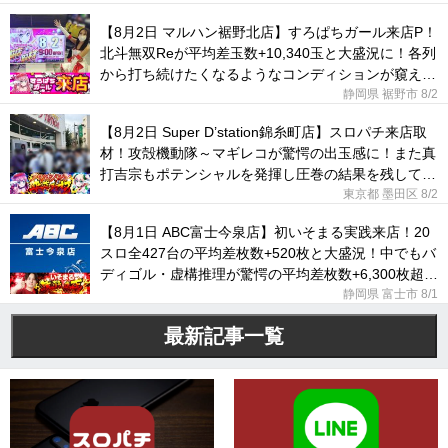
【8月2日 マルハン裾野北店】すろぱちガール来店P！
北斗無双Reが平均差玉数+10,340玉と大盛況に！各列
から打ち続けたくなるようなコンディションが窺え
た！
静岡県 裾野市
8/2
【8月2日 Super D’station錦糸町店】スロパチ来店取
材！攻殻機動隊～マギレコが驚愕の出玉感に！また真
打吉宗もポテンシャルを発揮し圧巻の結果を残してい
た！
東京都 墨田区
8/2
【8月1日 ABC富士今泉店】初いそまる実践来店！20
スロ全427台の平均差枚数+520枚と大盛況！中でもバ
ディゴル・虚構推理が驚愕の平均差枚数+6,300枚超え
に！
静岡県 富士市
8/1
最新記事一覧