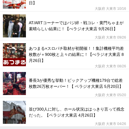
日】
大阪府 大東市 10/16
AT/ARTコーナーではバジ絆・戦コレ・黄門ちゃまが
素晴らしい結果に！【べラジオ大東店 9月26日】
大阪府 大東市 09/26
あつまる×スロパチ取材が初開催！！集計機種平均差
枚数が＋900枚と上々の結果に！【べラジオ大東店 8
月26日】
大阪府 大東市 08/26
番長3が優秀な挙動！ピックアップ機種179台で総差
枚数26万枚オーバー！【 ベラジオ大東店 5月20日】
大阪府 大東市 05/20
並び300人に対し、ホール状況ははっきり言って残念
だった。【ベラジオ大東店 4月26日】
大阪府 大東市 04/26