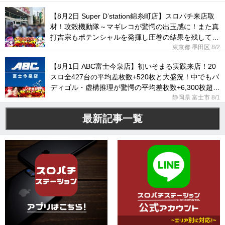
【8月2日 Super D’station錦糸町店】スロパチ来店取
材！攻殻機動隊～マギレコが驚愕の出玉感に！また真
打吉宗もポテンシャルを発揮し圧巻の結果を残してい
た！
東京都 墨田区
8/2
【8月1日 ABC富士今泉店】初いそまる実践来店！20
スロ全427台の平均差枚数+520枚と大盛況！中でもバ
ディゴル・虚構推理が驚愕の平均差枚数+6,300枚超え
に！
静岡県 富士市
8/1
最新記事一覧