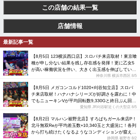
この店舗の結果一覧
店舗情報
最新記事一覧
【8月5日 123横浜西口店】スロパチ来店取材！東京喰
種が申し分ない結果を残し存在感を発揮！更に乙女5
が高い稼働状況を伴い、大きく出玉感を伸ばしてい
た！
神奈川県 横浜市西区
8/5
【8月5日 メガコンコルド1020+刈谷知立店】スロパ
チ来店取材！ハナハナシリーズが好調さを露わに！中
でもニューキンVが平均回転数9,330Gと終日ぶん回さ
れていた！
愛知県 JR刈谷駅近くの大型店
8/5
【8月2日 マルハン裾野北店】すろぱちガール来店P！
北斗無双Reが平均差玉数+10,340玉と大盛況に！各列
から打ち続けたくなるようなコンディションが窺え
た！
静岡県 裾野市
8/2