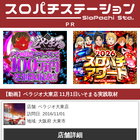
P R
【動画】ベラジオ大東店 11月1日いそまる実践取材
店舗: ベラジオ大東店
訪問日: 2016/11/01
地域: 大阪府 大東市
店舗詳細