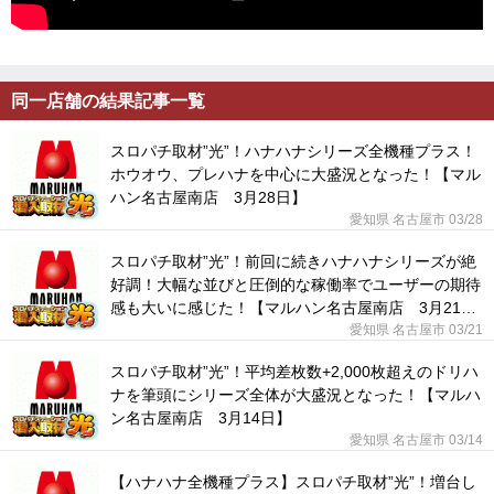
同一店舗の結果記事一覧
スロパチ取材”光”！ハナハナシリーズ全機種プラス！
ホウオウ、プレハナを中心に大盛況となった！【マル
ハン名古屋南店 3月28日】
愛知県 名古屋市 03/28
スロパチ取材”光”！前回に続きハナハナシリーズが絶
好調！大幅な並びと圧倒的な稼働率でユーザーの期待
感も大いに感じた！【マルハン名古屋南店 3月21
日】
愛知県 名古屋市 03/21
スロパチ取材”光”！平均差枚数+2,000枚超えのドリハ
ナを筆頭にシリーズ全体が大盛況となった！【マルハ
ン名古屋南店 3月14日】
愛知県 名古屋市 03/14
【ハナハナ全機種プラス】スロパチ取材”光”！増台し