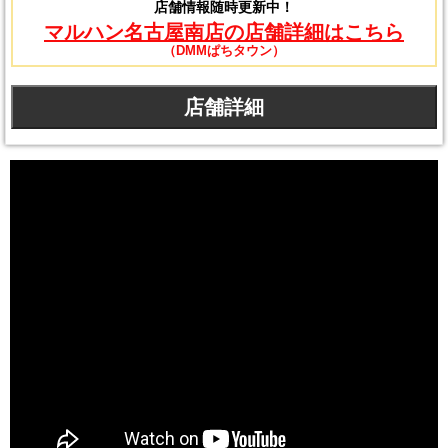
店舗情報随時更新中！
マルハン名古屋南店の店舗詳細はこちら
（DMMぱちタウン）
店舗詳細