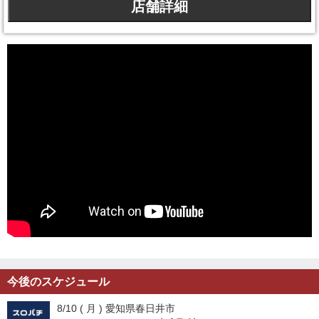
店舗詳細
今後のスケジュール
8/10 (
月
) 愛知県春日井市