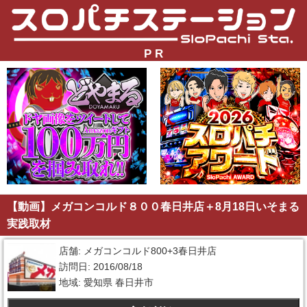
P R
【動画】メガコンコルド８００春日井店＋8月18日いそまる
実践取材
店舗: メガコンコルド800+3春日井店
訪問日: 2016/08/18
地域: 愛知県 春日井市