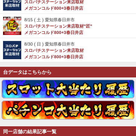
スロパチステーション来店取材
メガコンコルド800+3春日井店
8/15 (
土
) 愛知県春日井市
スロパチステーション来店取材"匠"
メガコンコルド800+3春日井店
8/30 (
日
) 愛知県春日井市
スロパチステーション来店取材
メガコンコルド800+3春日井店
台データはこちらから
同一店舗の結果記事一覧