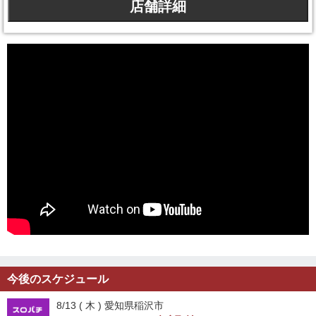
店舗詳細
今後のスケジュール
8/13 (
木
) 愛知県稲沢市