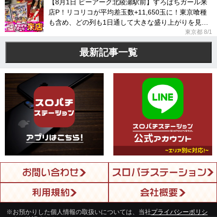
【8月1日 ピーアーク北綾瀬駅前】すろぱちガール来
店P！リコリコが平均差玉数+11,650玉に！東京喰種
も含め、どの列も1日通して大きな盛り上がりを見せ
ていた！
東京都
8/1
最新記事一覧
※お預かりした個人情報の取扱いについては、当社
プライバシーポリシ