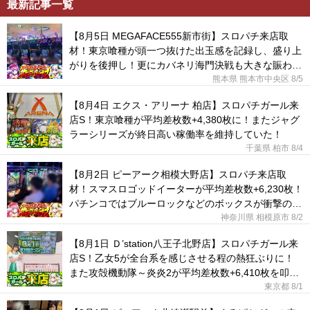
最新記事一覧
【8月5日 MEGAFACE555新市街】スロパチ来店取
材！東京喰種が頭一つ抜けた出玉感を記録し、盛り上
がりを後押し！更にカバネリ海門決戦も大きな賑わい
を見せた！
熊本県 熊本市中央区
8/5
【8月4日 エクス・アリーナ 柏店】スロパチガール来
店S！東京喰種が平均差枚数+4,380枚に！またジャグ
ラーシリーズが終日高い稼働率を維持していた！
千葉県 柏市
8/4
【8月2日 ピーアーク相模大野店】スロパチ来店取
材！スマスロゴッドイーターが平均差枚数+6,230枚！
パチンコではブルーロックなどのボックスが衝撃の出
玉感に！
神奈川県 相模原市
8/2
【8月1日 Ｄ’station八王子北野店】スロパチガール来
店S！乙女5が全台系を感じさせる程の熱狂ぶりに！
また攻殻機動隊～炎炎2が平均差枚数+6,410枚を叩き
出した！
東京都
8/1