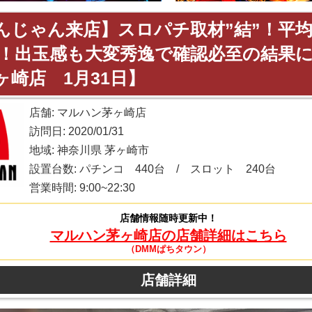
んじゃん来店】スロパチ取材”結”！平
G！出玉感も大変秀逸で確認必至の結果
ヶ崎店 1月31日】
店舗: マルハン茅ヶ崎店
訪問日: 2020/01/31
地域: 神奈川県 茅ヶ崎市
設置台数: パチンコ 440台 / スロット 240台
営業時間: 9:00~22:30
店舗情報随時更新中！
マルハン茅ヶ崎店の店舗詳細はこちら
（DMMぱちタウン）
店舗詳細