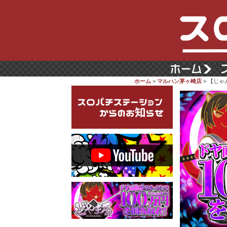
ホーム
>
マルハン茅ヶ崎店
> 【じ