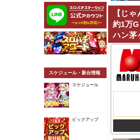
【じゃ
約1万
ハン茅
スケジュール・新台情報
スケジュール
ピックアップ