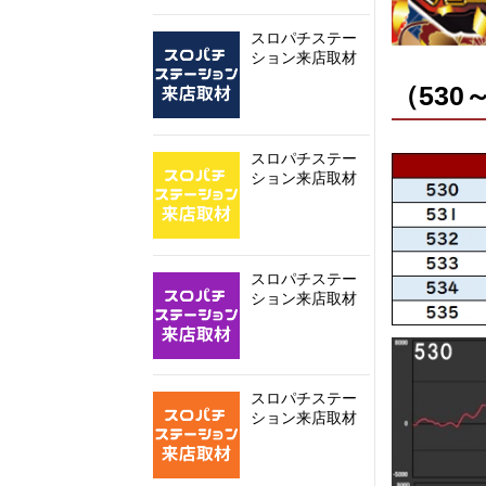
スロパチステー
ション来店取材
（530
スロパチステー
ション来店取材
スロパチステー
ション来店取材
スロパチステー
ション来店取材