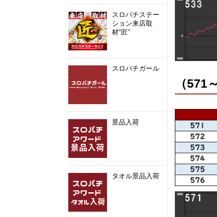
スロパチステー
ション来店取
材“匠”
スロパチガール
（571
景品入荷
タオル景品入荷