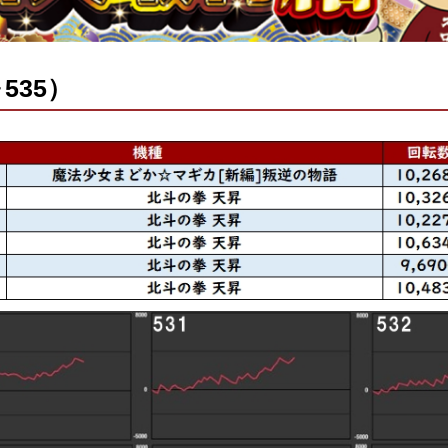
～535）