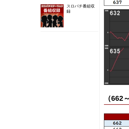
スロパチ番組収
録
@SloPachi_Staさんのツイート
（662