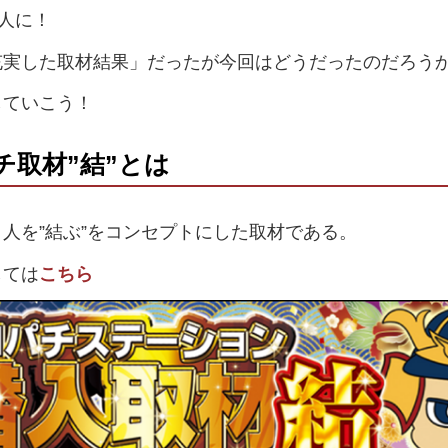
9人に！
充実した取材結果」だったが今回はどうだったのだろう
していこう！
チ取材”結”とは
人を”結ぶ”をコンセプトにした取材である。
しては
こちら