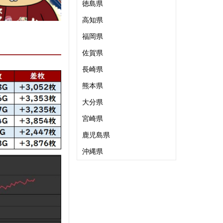
徳島県
高知県
福岡県
佐賀県
長崎県
熊本県
大分県
宮崎県
鹿児島県
沖縄県