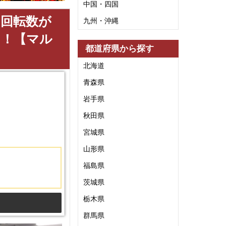
中国・四国
均回転数が
九州・沖縄
に！【マル
都道府県から探す
北海道
青森県
岩手県
秋田県
宮城県
山形県
福島県
茨城県
栃木県
群馬県