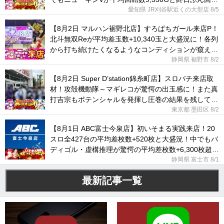
れていた！
愛知県 JR刈谷駅近くの大型店
8/5
【8月2日 マルハン裾野北店】すろぱちガール来店P！
北斗無双Reが平均差玉数+10,340玉と大盛況に！各列
から打ち続けたくなるようなコンディションが窺え
た！
静岡県 裾野市
8/2
【8月2日 Super D’station錦糸町店】スロパチ来店取
材！攻殻機動隊～マギレコが驚愕の出玉感に！また真
打吉宗もポテンシャルを発揮し圧巻の結果を残してい
た！
東京都 墨田区
8/2
【8月1日 ABC富士今泉店】初いそまる実践来店！20
スロ全427台の平均差枚数+520枚と大盛況！中でもバ
ディゴル・虚構推理が驚愕の平均差枚数+6,300枚超え
に！
静岡県 富士市
8/1
最新記事一覧