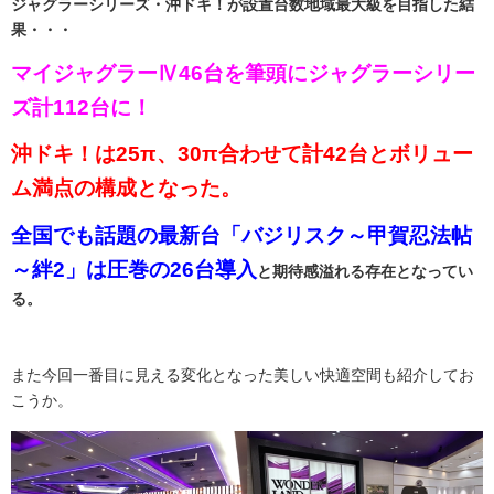
ジャグラーシリーズ・沖ドキ！が設置台数地域最大級を目指した結
果・・・
マイジャグラーⅣ46台を筆頭にジャグラーシリー
ズ計112台に！
沖ドキ！は25π、30π合わせて計42台とボリュー
ム満点の構成となった。
全国でも話題の最新台「バジリスク～甲賀忍法帖
～絆2」は圧巻の26台導入
と期待感溢れる存在となってい
る。
また今回一番目に見える変化となった美しい快適空間も紹介してお
こうか。