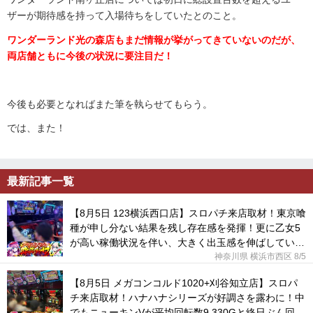
ザーが期待感を持って入場待ちをしていたとのこと。
ワンダーランド光の森店もまだ情報が挙がってきていないのだが、
両店舗ともに今後の状況に要注目だ！
今後も必要となればまた筆を執らせてもらう。
では、また！
最新記事一覧
【8月5日 123横浜西口店】スロパチ来店取材！東京喰
種が申し分ない結果を残し存在感を発揮！更に乙女5
が高い稼働状況を伴い、大きく出玉感を伸ばしてい
た！
神奈川県 横浜市西区
8/5
【8月5日 メガコンコルド1020+刈谷知立店】スロパ
チ来店取材！ハナハナシリーズが好調さを露わに！中
でもニューキンVが平均回転数9,330Gと終日ぶん回さ