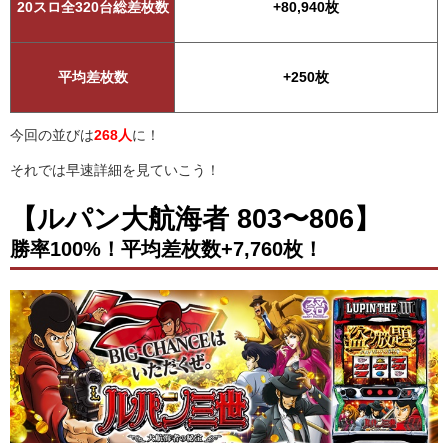
20スロ全320台総差枚数
+80,940枚
平均差枚数
+250枚
今回の並びは
268人
に！
それでは早速詳細を見ていこう！
【ルパン大航海者 803〜806】
勝率100%！平均差枚数+7,760枚！