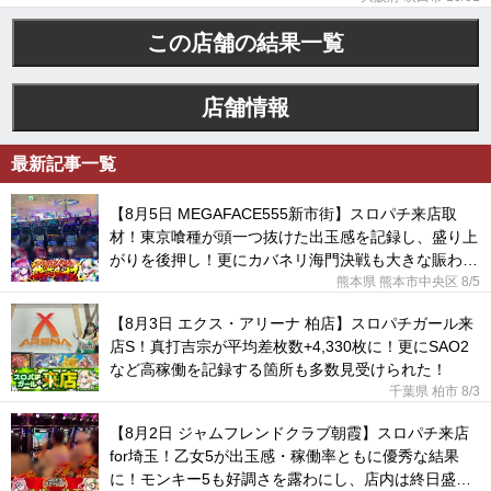
この店舗の結果一覧
店舗情報
最新記事一覧
【8月5日 MEGAFACE555新市街】スロパチ来店取
材！東京喰種が頭一つ抜けた出玉感を記録し、盛り上
がりを後押し！更にカバネリ海門決戦も大きな賑わい
を見せた！
熊本県 熊本市中央区
8/5
【8月3日 エクス・アリーナ 柏店】スロパチガール来
店S！真打吉宗が平均差枚数+4,330枚に！更にSAO2
など高稼働を記録する箇所も多数見受けられた！
千葉県 柏市
8/3
【8月2日 ジャムフレンドクラブ朝霞】スロパチ来店
for埼玉！乙女5が出玉感・稼働率ともに優秀な結果
に！モンキー5も好調さを露わにし、店内は終日盛況