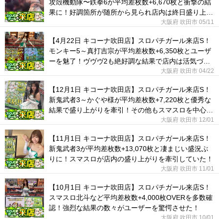
攻殻機動隊〜鉄拳6が平均差枚数+6,670枚と衝撃の結
果に！好調箇所が随所から見られ店内は終日盛り上が
っていた！
大阪府 吹田市 05/11
【4月22日 キコーナ吹田店】スロパチガール来店S！
モンキー5～真打吉宗が平均差枚数+6,350枚とユーザ
ーを魅了！ヴヴヴ2も絶好調な結果で店内は活気づい
ていた！
大阪府 吹田市 04/22
【12月1日 キコーナ吹田店】スロパチガール来店S！
新鬼武者3～かぐや様が平均差枚数+7,220枚と優秀な
結果で盛り上がりを牽引！その他もスマスロを中心に
活躍した！
大阪府 吹田市 12/01
【11月1日 キコーナ吹田店】スロパチガール来店S！
新鬼武者3が平均差枚数+13,070枚と凄まじい盛況ぶ
りに！スマスロが店内の盛り上がりを牽引していた！
大阪府 吹田市 11/01
【10月1日 キコーナ吹田店】スロパチガール来店S！
スマスロ北斗など平均差枚数+4,000枚OVERを多数確
認！強烈な結果の数々がユーザーを驚愕させた！
大阪府 吹田市 10/01