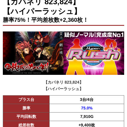
【カバネリ 823,824】
【ハイパーラッシュ】
勝率75%！平均差枚数+2,360枚！
【カバネリ 823,824】
【ハイパーラッシュ】
プラス台
3台/4台
勝率
75.0%
平均回転数
7,910G
総差枚数
+9,400枚