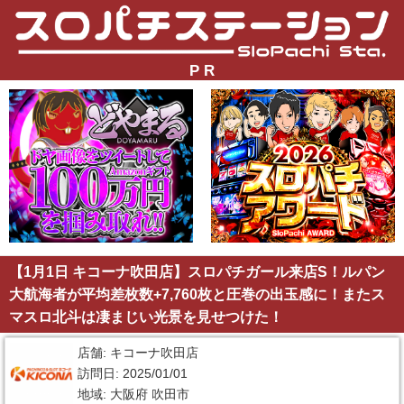
P R
【1月1日 キコーナ吹田店】スロパチガール来店S！ルパン
大航海者が平均差枚数+7,760枚と圧巻の出玉感に！またス
マスロ北斗は凄まじい光景を見せつけた！
店舗: キコーナ吹田店
訪問日: 2025/01/01
地域: 大阪府 吹田市