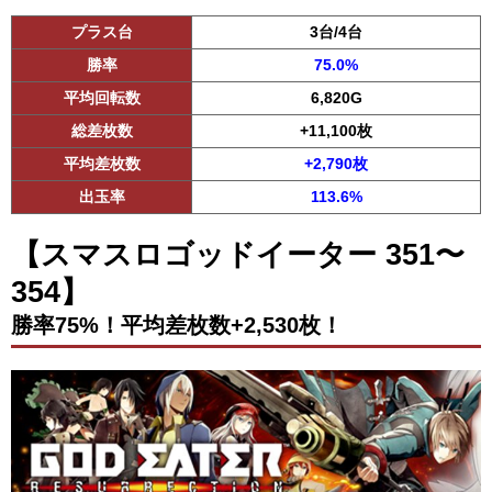
プラス台
3台/4台
勝率
75.0%
平均回転数
6,820G
総差枚数
+11,100枚
平均差枚数
+2,790枚
出玉率
113.6%
【スマスロゴッドイーター 351〜
354】
勝率75%！平均差枚数+2,530枚！