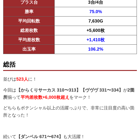
プラス台
3台/4台
勝率
75.0%
平均回転数
7,630G
総差枚数
+5,600枚
平均差枚数
+1,410枚
出玉率
106.2%
総括
並びは
523人
に！
今回は
【からくりサーカス 310〜313】【ヴヴヴ 331〜334】
が
2箇
所
揃って
平均差枚数
+6,000枚超え
をマーク！
どちらもポテンシャル以上の活躍っぷりで、非常に注目度の高い箇
所となった！
続いて
【ダンベル 671〜674】
も大活躍！