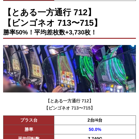
【とある一方通行 712】
【ビンゴネオ 713〜715】
勝率50%！平均差枚数+3,730枚！
【とある一方通行 712】
【ビンゴネオ 713〜715】
プラス台
2台/4台
勝率
50.0%
平均回転数
7,740G