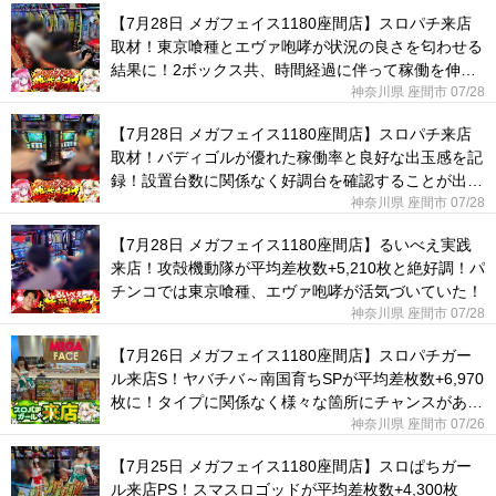
【7月28日 メガフェイス1180座間店】スロパチ来店
取材！東京喰種とエヴァ咆哮が状況の良さを匂わせる
結果に！2ボックス共、時間経過に伴って稼働を伸ば
した！
神奈川県 座間市 07/28
【7月28日 メガフェイス1180座間店】スロパチ来店
取材！バディゴルが優れた稼働率と良好な出玉感を記
録！設置台数に関係なく好調台を確認することが出来
た！
神奈川県 座間市 07/28
【7月28日 メガフェイス1180座間店】るいべえ実践
来店！攻殻機動隊が平均差枚数+5,210枚と絶好調！パ
チンコでは東京喰種、エヴァ咆哮が活気づいていた！
神奈川県 座間市 07/28
【7月26日 メガフェイス1180座間店】スロパチガー
ル来店S！ヤバチバ～南国育ちSPが平均差枚数+6,970
枚に！タイプに関係なく様々な箇所にチャンスがあっ
た！
神奈川県 座間市 07/26
【7月25日 メガフェイス1180座間店】スロぱちガー
ル来店PS！スマスロゴッドが平均差枚数+4,300枚