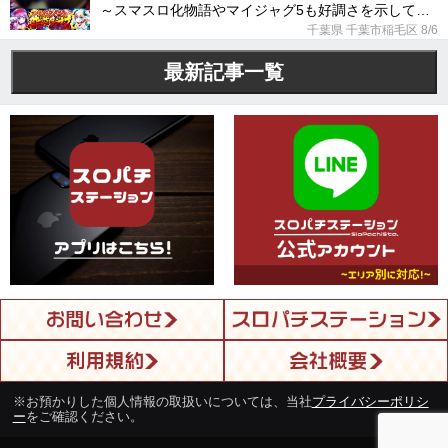
～スマスロ化物語やマイジャグ5も好調さを示してい
た！
千葉県 千葉市稲毛区
8/6
最新記事一覧
※お預かりした個人情報の取扱いについては、当社
プライバシーポリシ
ー
をご確認ください。