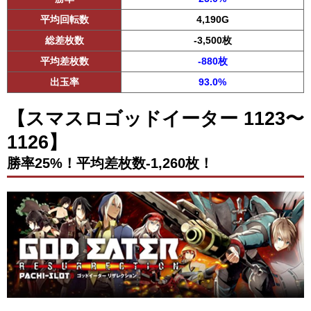
平均回転数
4,190G
総差枚数
-3,500枚
平均差枚数
-880枚
出玉率
93.0%
【スマスロゴッドイーター 1123〜
1126】
勝率25%！平均差枚数-1,260枚！