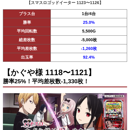
【スマスロゴッドイーター 1123〜1126】
プラス台
1台/4台
勝率
25.0%
平均回転数
5,500G
総差枚数
-5,000枚
平均差枚数
-1,260枚
出玉率
92.4%
【かぐや様 1118〜1121】
勝率25%！平均差枚数-1,330枚！