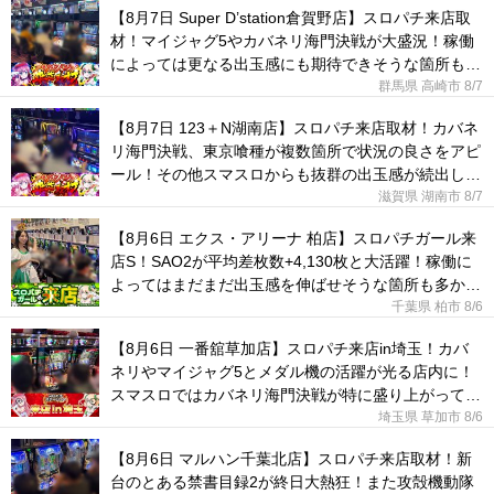
【8月7日 Super D’station倉賀野店】スロパチ来店取
材！マイジャグ5やカバネリ海門決戦が大盛況！稼働
によっては更なる出玉感にも期待できそうな箇所も見
られた！
群馬県 高崎市
8/7
【8月7日 123＋N湖南店】スロパチ来店取材！カバネ
リ海門決戦、東京喰種が複数箇所で状況の良さをアピ
ール！その他スマスロからも抜群の出玉感が続出して
いた！
滋賀県 湖南市
8/7
【8月6日 エクス・アリーナ 柏店】スロパチガール来
店S！SAO2が平均差枚数+4,130枚と大活躍！稼働に
よってはまだまだ出玉感を伸ばせそうな箇所も多かっ
た！
千葉県 柏市
8/6
【8月6日 一番舘草加店】スロパチ来店in埼玉！カバ
ネリやマイジャグ5とメダル機の活躍が光る店内に！
スマスロではカバネリ海門決戦が特に盛り上がってい
た！
埼玉県 草加市
8/6
【8月6日 マルハン千葉北店】スロパチ来店取材！新
台のとある禁書目録2が終日大熱狂！また攻殻機動隊