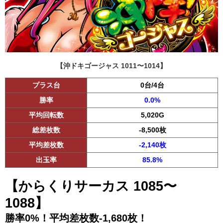
【沖ドキゴージャス 1011〜1014】
プラス台
0台/4台
勝率
0.0%
平均回転数
5,020G
総差枚数
-8,500枚
平均差枚数
-2,140枚
出玉率
85.8%
【からくりサーカス 1085〜
1088】
勝率0%！平均差枚数-1,680枚！