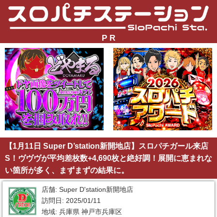
P R
【1月11日 Super D’station新開地店】スロパチガール来店
S！ヴヴヴが平均差枚数+4,690枚と絶好調！展開に恵まれな
い箇所が多く、まずまずの結果に。
店舗: Super D'station新開地店
訪問日: 2025/01/11
地域: 兵庫県 神戸市兵庫区