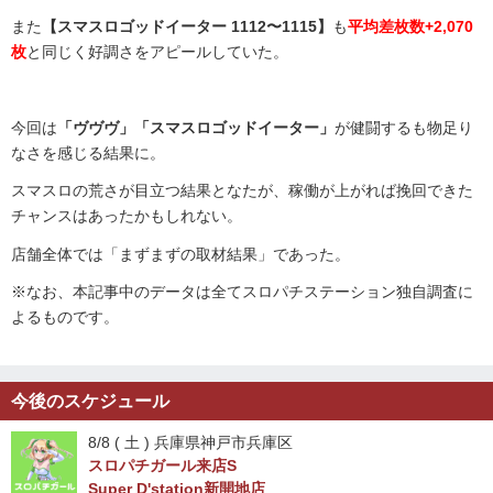
また
【スマスロゴッドイーター 1112〜1115】
も
平均差枚数+2,070
枚
と同じく好調さをアピールしていた。
今回は
「ヴヴヴ」「スマスロゴッドイーター」
が健闘するも物足り
なさを感じる結果に。
スマスロの荒さが目立つ結果となたが、稼働が上がれば挽回できた
チャンスはあったかもしれない。
店舗全体では「まずまずの取材結果」であった。
※なお、本記事中のデータは全てスロパチステーション独自調査に
よるものです。
今後のスケジュール
8/8 (
土
) 兵庫県神戸市兵庫区
スロパチガール来店S
Super D'station新開地店