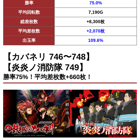
勝率
75.0%
平均回転数
7,190G
総差枚数
+8,300枚
平均差枚数
+2,070枚
出玉率
109.6%
【カバネリ 746〜748】
【炎炎ノ消防隊 749】
勝率75%！平均差枚数+660枚！