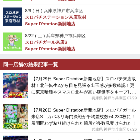
8/9 (
日
) 兵庫県神戸市兵庫区
スロパチステーション来店取材
Super D'station新開地店
8/22 (
土
) 兵庫県神戸市兵庫区
スロパチガール来店S
Super D'station新開地店
同一店舗の結果記事一覧
【7月29日 Super D’station新開地店】スロパチ来店取
材！北斗転生2から目を見張る出玉感が多数確認！更
に東京喰種やスマスロ北斗が高い稼働率をキープして
いた！
兵庫県 神戸市兵庫区 07/29
【7月26日 Super D’station新開地店】スロパチガール
来店S！カバネリ海門決戦が平均差枚数+4,230枚に！
展開問わず粘り続けられた箇所が多数見受けられた！
兵庫県 神戸市兵庫区 07/26