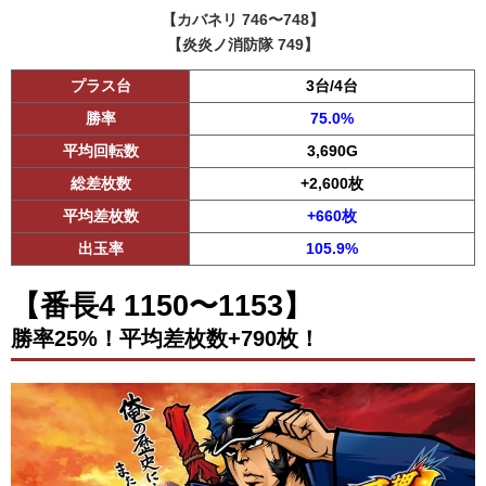
【カバネリ 746〜748】
【炎炎ノ消防隊 749】
プラス台
3台/4台
勝率
75.0%
平均回転数
3,690G
総差枚数
+2,600枚
平均差枚数
+660枚
出玉率
105.9%
【番長4 1150〜1153】
勝率25%！平均差枚数+790枚！