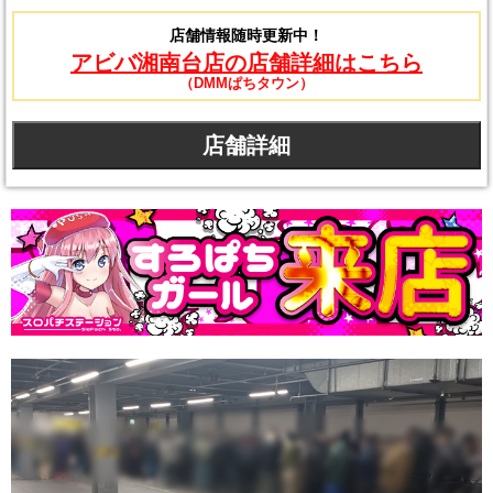
店舗情報随時更新中！
アビバ湘南台店の店舗詳細はこちら
（DMMぱちタウン）
店舗詳細