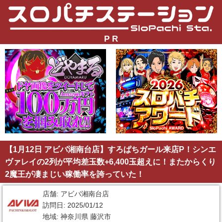
P R
【1月12日 アビバ湘南台店】すろぱちガール来店P！シンエ
ヴァレイの2列が平均差玉数+6,400玉超えに！またからくり
2魔王が凄まじい稼働率を誇っていた！
店舗: アビバ湘南台店
訪問日: 2025/01/12
地域: 神奈川県 藤沢市