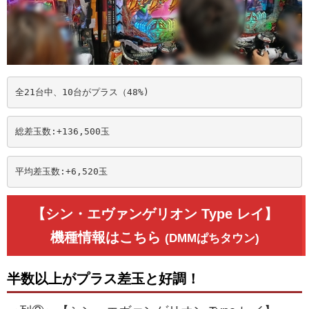
全21台中、10台がプラス（48%)
総差玉数:+136,500玉
平均差玉数:+6,520玉
【シン・エヴァンゲリオン Type レイ】
機種情報はこちら
(DMMぱちタウン)
半数以上がプラス差玉と好調！