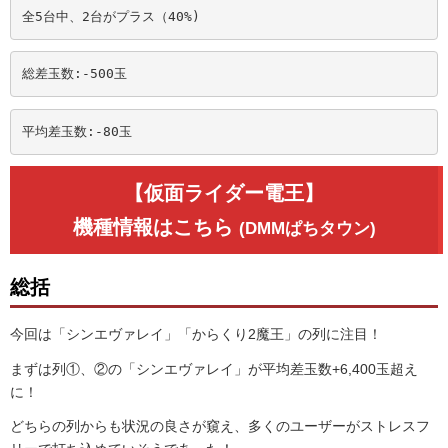
全5台中、2台がプラス（40%)
総差玉数:-500玉
平均差玉数:-80玉
【仮面ライダー電王】
機種情報はこちら
(DMMぱちタウン)
総括
今回は「シンエヴァレイ」「からくり2魔王」の列に注目！
まずは列①、②の「シンエヴァレイ」が平均差玉数+6,400玉超え
に！
どちらの列からも状況の良さが窺え、多くのユーザーがストレスフ