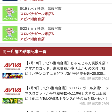
8/19 (
水
) 神奈川県藤沢市
スロパチガール来店S
アビバ湘南台店
8/23 (
日
) 神奈川県藤沢市
スロパチガール来店S
アビバ湘南台店
同一店舗の結果記事一覧
【7月18日 アビバ湘南台店】じゃんじゃん実践来店！
スマスロゴッド、東京喰種が盛り上がりの火付け役
に！パチンコではまどマギ3が平均差玉数+20,030玉
を記録！
神奈川県 藤沢市 07/18
【7月9日 アビバ湘南台店】スロパチガール来店S！ス
マスロゴッドが平均差枚数+5,110枚と大きな出玉感
に！他にもToLOVEるトランスが全台系を匂わせた！
神奈川県 藤沢市 07/09