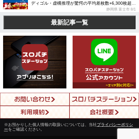
ディゴル・虚構推理が驚愕の平均差枚数+6,300枚超え
に！
静岡県 富士市
8/1
最新記事一覧
※お預かりした個人情報の取扱いについては、当社
プライバシーポリシ
ー
をご確認ください。