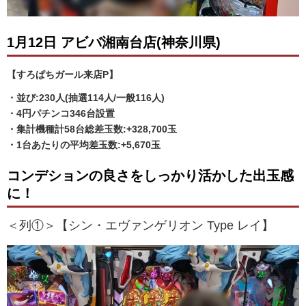
1月12日 アビバ湘南台店(神奈川県)
【すろぱちガール来店P】
・並び:230人(抽選114人/一般116人)
・4円パチンコ346台設置
・集計機種計58台総差玉数:+328,700玉
・1台あたりの平均差玉数:+5,670玉
コンデションの良さをしっかり活かした出玉感
に！
＜列①＞【シン・エヴァンゲリオン Type レイ】