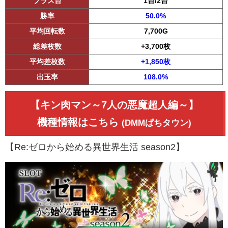
プラス台
1台/2台
勝率
50.0%
平均回転数
7,700G
総差枚数
+3,700枚
平均差枚数
+1,850枚
出玉率
108.0%
【キン肉マン～7人の悪魔超人編～】
機種情報はこちら
(DMMぱちタウン)
【Re:ゼロから始める異世界生活 season2】