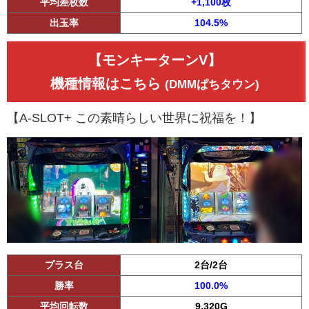
平均差枚数
+1,100枚
出玉率
104.5%
【モンキーターンV】
機種情報はこちら
(DMMぱちタウン)
【A‐SLOT+ この素晴らしい世界に祝福を！】
プラス台
2台/2台
勝率
100.0%
平均回転数
9,320G