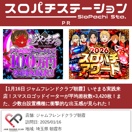
P R
【1月16日 ジャムフレンドクラブ朝霞】いそまる実践来
店！スマスロゴッドイーターが平均差枚数+3,420枚！ま
た、少数台設置機種に衝撃的な出玉感が見られた！
店舗: ジャムフレンドクラブ朝霞
訪問日: 2025/01/16
地域: 埼玉県 朝霞市