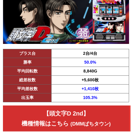
プラス台
2台/4台
勝率
50.0%
平均回転数
8,840G
総差枚数
+5,600枚
平均差枚数
+1,410枚
出玉率
105.3%
【頭文字D 2nd】
機種情報はこちら
(DMMぱちタウン)