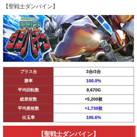
【聖戦士ダンバイン】
プラス台
3台/3台
勝率
100.0%
平均回転数
8,670G
総差枚数
+5,200枚
平均差枚数
+1,730枚
出玉率
106.6%
【聖戦士ダンバイン】