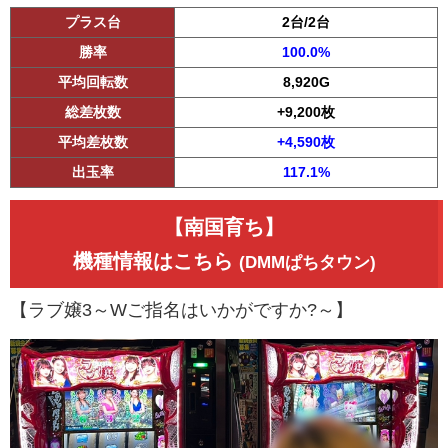
プラス台
2台/2台
勝率
100.0%
平均回転数
8,920G
総差枚数
+9,200枚
平均差枚数
+4,590枚
出玉率
117.1%
【南国育ち】
機種情報はこちら
(DMMぱちタウン)
【ラブ嬢3～Wご指名はいかがですか?～】