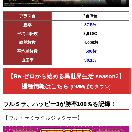
プラス台
3台/8台
勝率
37.5%
平均回転数
8,910G
総差枚数
-4,000枚
平均差枚数
-500枚
出玉率
98.1%
【Re:ゼロから始める異世界生活 season2】
機種情報はこちら
(DMMぱちタウン)
ウルミラ、ハッピー3が勝率100％を記録！
【ウルトラミラクルジャグラー】