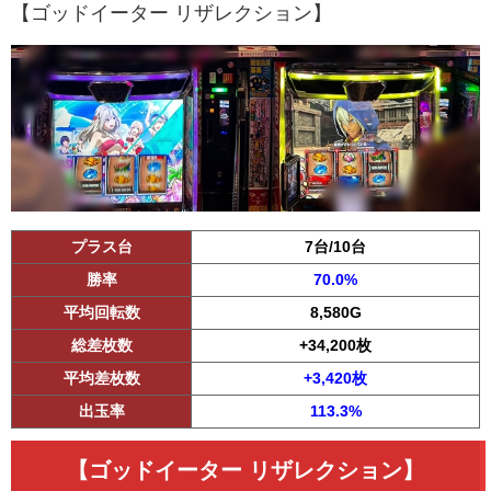
【ゴッドイーター リザレクション】
プラス台
7台/10台
勝率
70.0%
平均回転数
8,580G
総差枚数
+34,200枚
平均差枚数
+3,420枚
出玉率
113.3%
【ゴッドイーター リザレクション】