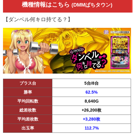
機種情報はこちら
(DMMぱちタウン)
【ダンベル何キロ持てる？】
プラス台
5台/8台
勝率
62.5%
平均回転数
8,640G
総差枚数
+26,200枚
平均差枚数
+3,280枚
出玉率
112.7%