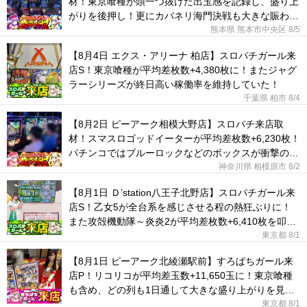
材！東京喰種が頭一つ抜けた出玉感を記録し、盛り上
がりを後押し！更にカバネリ海門決戦も大きな賑わい
を見せた！
熊本県 熊本市中央区
8/5
【8月4日 エクス・アリーナ 柏店】スロパチガール来
店S！東京喰種が平均差枚数+4,380枚に！またジャグ
ラーシリーズが終日高い稼働率を維持していた！
千葉県 柏市
8/4
【8月2日 ピーアーク相模大野店】スロパチ来店取
材！スマスロゴッドイーターが平均差枚数+6,230枚！
パチンコではブルーロックなどのボックスが衝撃の出
玉感に！
神奈川県 相模原市
8/2
【8月1日 Ｄ’station八王子北野店】スロパチガール来
店S！乙女5が全台系を感じさせる程の熱狂ぶりに！
また攻殻機動隊～炎炎2が平均差枚数+6,410枚を叩き
出した！
東京都
8/1
【8月1日 ピーアーク北綾瀬駅前】すろぱちガール来
店P！リコリコが平均差玉数+11,650玉に！東京喰種
も含め、どの列も1日通して大きな盛り上がりを見せ
ていた！
東京都
8/1