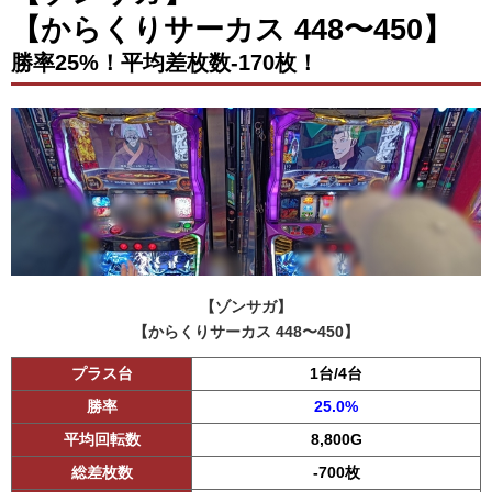
【からくりサーカス 448〜450】
勝率25%！平均差枚数-170枚！
【ゾンサガ】
【からくりサーカス 448〜450】
プラス台
1台/4台
勝率
25.0%
平均回転数
8,800G
総差枚数
-700枚