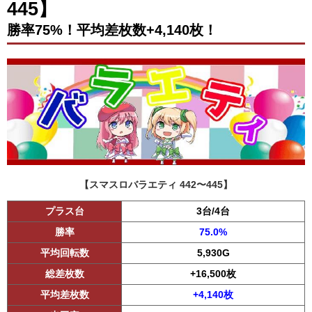
445】
勝率75%！平均差枚数+4,140枚！
【スマスロバラエティ 442〜445】
プラス台
3台/4台
勝率
75.0%
平均回転数
5,930G
総差枚数
+16,500枚
平均差枚数
+4,140枚