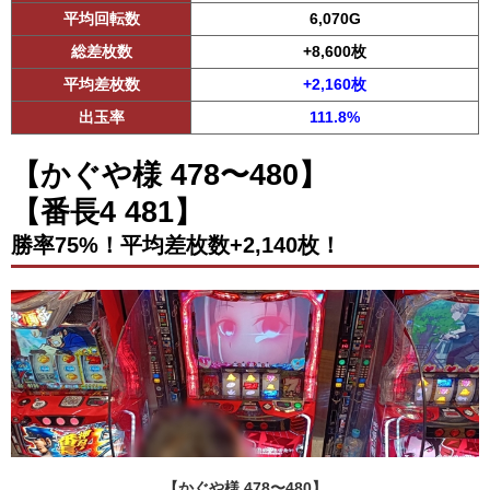
平均回転数
6,070G
総差枚数
+8,600枚
平均差枚数
+2,160枚
出玉率
111.8%
【かぐや様 478〜480】
【番長4 481】
勝率75%！平均差枚数+2,140枚！
【かぐや様 478〜480】