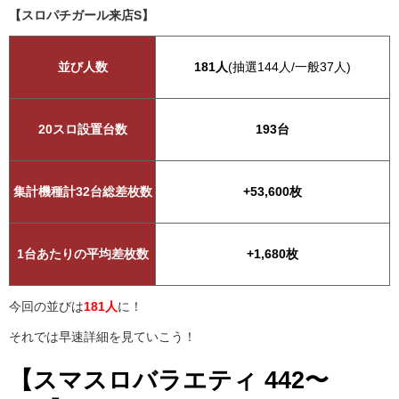
【スロパチガール来店S】
並び人数
181人
(抽選144人/一般37人)
20スロ設置台数
193台
集計機種計32台総差枚数
+53,600枚
1台あたりの平均差枚数
+1,680枚
今回の並びは
181人
に！
それでは早速詳細を見ていこう！
【スマスロバラエティ 442〜