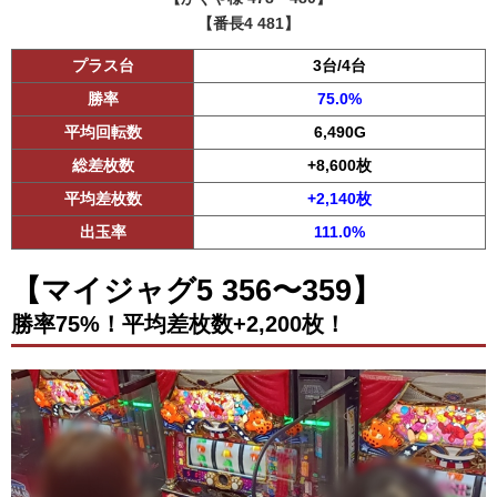
【番長4 481】
プラス台
3台/4台
勝率
75.0%
平均回転数
6,490G
総差枚数
+8,600枚
平均差枚数
+2,140枚
出玉率
111.0%
【マイジャグ5 356〜359】
勝率75%！平均差枚数+2,200枚！