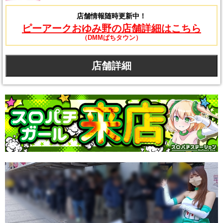
店舗情報随時更新中！
ピーアークおゆみ野の店舗詳細はこちら
（DMMぱちタウン）
店舗詳細