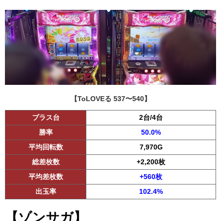
【ToLOVEる 537〜540】
プラス台
2台/4台
勝率
50.0%
平均回転数
7,970G
総差枚数
+2,200枚
平均差枚数
+560枚
出玉率
102.4%
【ゾンサガ】