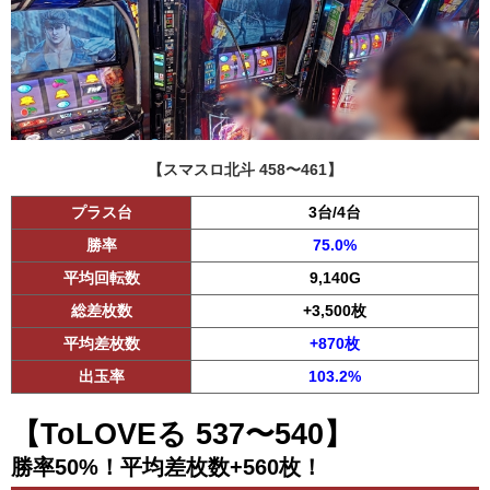
【スマスロ北斗 458〜461】
プラス台
3台/4台
勝率
75.0%
平均回転数
9,140G
総差枚数
+3,500枚
平均差枚数
+870枚
出玉率
103.2%
【ToLOVEる 537〜540】
勝率50%！平均差枚数+560枚！