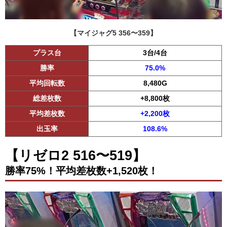
【マイジャグ5 356〜359】
プラス台
3台/4台
勝率
75.0%
平均回転数
8,480G
総差枚数
+8,800枚
平均差枚数
+2,200枚
出玉率
108.6%
【リゼロ2 516〜519】
勝率75%！平均差枚数+1,520枚！