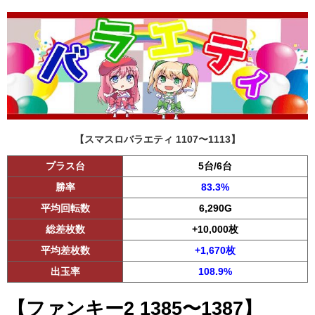
【スマスロバラエティ 1107〜1113】
プラス台
5台/6台
勝率
83.3%
平均回転数
6,290G
総差枚数
+10,000枚
平均差枚数
+1,670枚
出玉率
108.9%
【ファンキー2 1385〜1387】