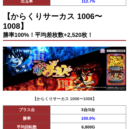
出玉率
112.7%
【からくりサーカス 1006〜
1008】
勝率100%！平均差枚数+2,520枚！
【からくりサーカス 1006〜1008】
プラス台
3台/3台
勝率
100.0%
平均回転数
6,800G