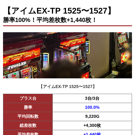
【アイムEX-TP 1525〜1527】
勝率100%！平均差枚数+1,440枚！
【アイムEX-TP 1525〜1527】
プラス台
3台/3台
勝率
100.0%
平均回転数
9,220G
総差枚数
+4,300枚
平均差枚数
+1,440枚