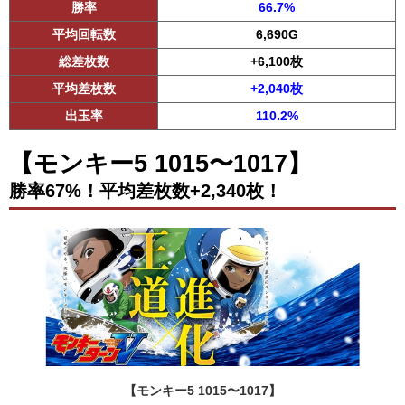
勝率
66.7%
平均回転数
6,690G
総差枚数
+6,100枚
平均差枚数
+2,040枚
出玉率
110.2%
【モンキー5 1015〜1017】
勝率67%！平均差枚数+2,340枚！
【モンキー5 1015〜1017】