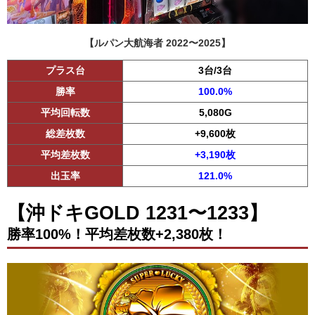
【ルパン大航海者 2022〜2025】
プラス台
3台/3台
勝率
100.0%
平均回転数
5,080G
総差枚数
+9,600枚
平均差枚数
+3,190枚
出玉率
121.0%
【沖ドキGOLD 1231〜1233】
勝率100%！平均差枚数+2,380枚！