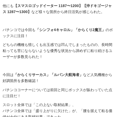
他にも
【スマスロゴッドイーター 1187〜1200】【沖ドキゴージャ
ス 1287〜1300】
など様々な箇所から終日活気が感じられた。
パチンコでは今回も
「シンフォ4キャロル」「からくり2魔王」
のボ
ックスに注目！
どちらの機種も惜しくも出玉感では凹んでしまったものの、長時間
粘っても苦にならないような優秀な状況から諦めずに粘り続けるユ
ーザーが多数見られた！
今回は
「からくりサーカス」「ルパン大航海者」
など人気機種から
好調箇所を多数確認！
パチンココーナーについては前回と同じボックスが賑わっていた点
に注目だ！
スロット全体では「この上ない取材結果」、
パチンコ全体では「盛り上がりに欠けた」が、「腰を据えて粘る価
値が十分にある取材結果」であった。