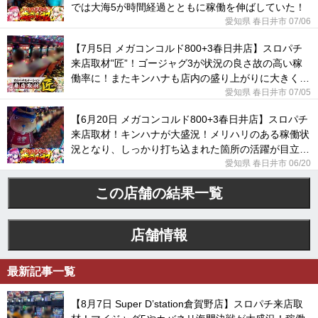
では大海5が時間経過とともに稼働を伸ばしていた！
愛知県 春日井市 07/06
【7月5日 メガコンコルド800+3春日井店】スロパチ
来店取材”匠”！ゴージャグ3が状況の良さ故の高い稼
働率に！またキンハナも店内の盛り上がりに大きく貢
献した！
愛知県 春日井市 07/05
【6月20日 メガコンコルド800+3春日井店】スロパチ
来店取材！キンハナが大盛況！メリハリのある稼働状
況となり、しっかり打ち込まれた箇所の活躍が目立っ
た！
愛知県 春日井市 06/20
この店舗の結果一覧
店舗情報
最新記事一覧
【8月7日 Super D’station倉賀野店】スロパチ来店取