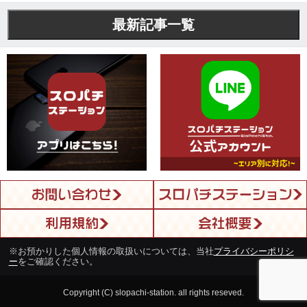
最新記事一覧
※お預かりした個人情報の取扱いについては、当社
プライバシーポリシ
ー
をご確認ください。
Copyright (C) slopachi-station. all rights reseved.