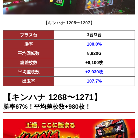
【キンハナ 1205〜1207】
プラス台
3台/3台
勝率
100.0%
平均回転数
8,820G
総差枚数
+6,100枚
平均差枚数
+2,030枚
出玉率
107.7%
【キンハナ 1268〜1271】
勝率67%！平均差枚数+980枚！