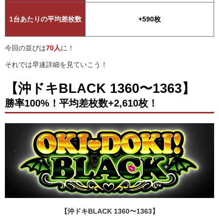
1台あたりの平均差枚数
+590枚
今回の並びは
70人
に！
それでは早速詳細を見ていこう！
【沖ドキBLACK 1360〜1363】
勝率100%！平均差枚数+2,610枚！
【沖ドキBLACK 1360〜1363】