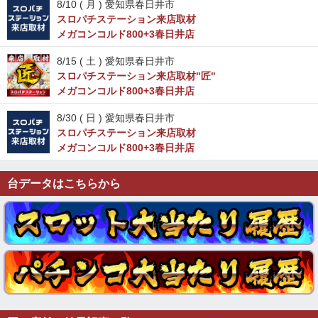
8/10 (
月
) 愛知県春日井市
スロパチステーション来店取材
メガコンコルド800+3春日井店
8/15 (
土
) 愛知県春日井市
スロパチステーション来店取材"匠"
メガコンコルド800+3春日井店
8/30 (
日
) 愛知県春日井市
スロパチステーション来店取材
メガコンコルド800+3春日井店
台データはこちらから