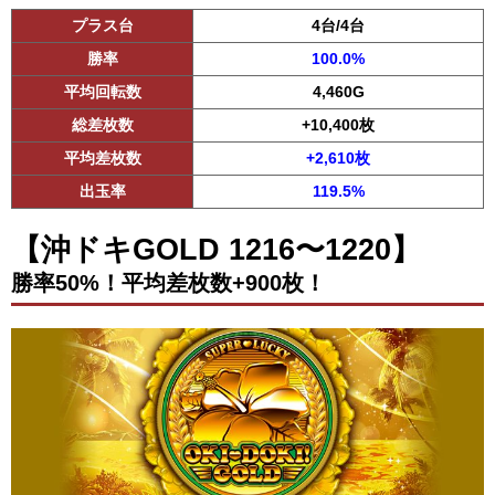
プラス台
4台/4台
勝率
100.0%
平均回転数
4,460G
総差枚数
+10,400枚
平均差枚数
+2,610枚
出玉率
119.5%
【沖ドキGOLD 1216〜1220】
勝率50%！平均差枚数+900枚！