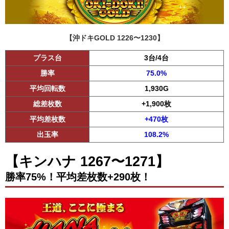
【沖ドキGOLD 1226〜1230】
プラス台
3台/4台
勝率
75.0%
平均回転数
1,930G
総差枚数
+1,900枚
平均差枚数
+470枚
出玉率
108.2%
【キンハナ 1267〜1271】
勝率75%！平均差枚数+290枚！