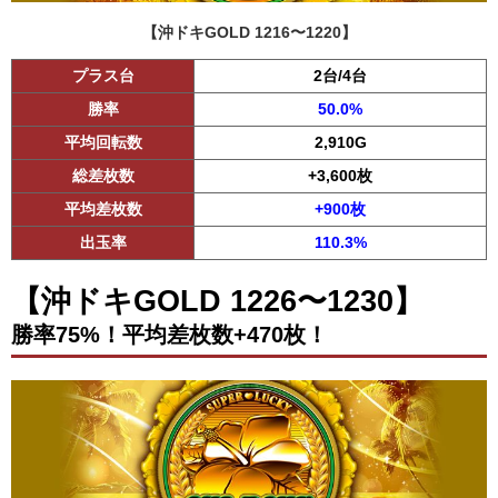
【沖ドキGOLD 1216〜1220】
プラス台
2台/4台
勝率
50.0%
平均回転数
2,910G
総差枚数
+3,600枚
平均差枚数
+900枚
出玉率
110.3%
【沖ドキGOLD 1226〜1230】
勝率75%！平均差枚数+470枚！