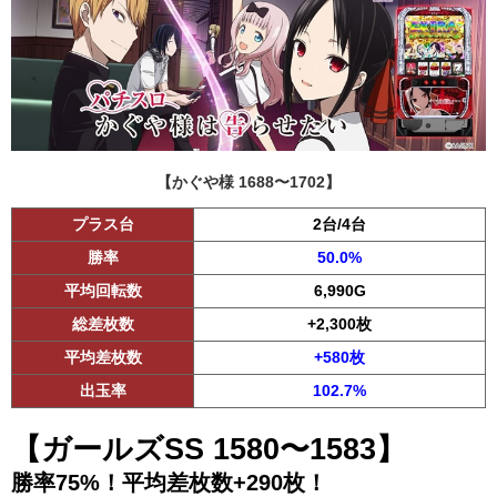
【かぐや様 1688〜1702】
プラス台
2台/4台
勝率
50.0%
平均回転数
6,990G
総差枚数
+2,300枚
平均差枚数
+580枚
出玉率
102.7%
【ガールズSS 1580〜1583】
勝率75%！平均差枚数+290枚！