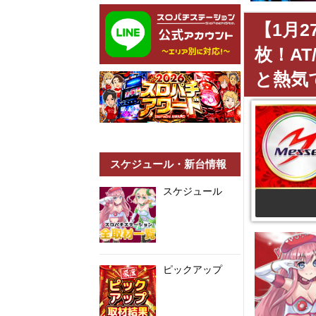
【1月
枚！A
と熱気
スケジュール・新台情報
スケジュール
ピックアップ