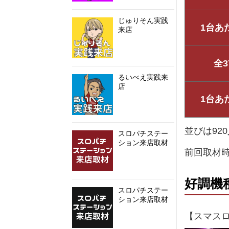
じゅりそん実践
1台あ
来店
全
るいべえ実践来
店
1台あ
並びは92
スロパチステー
ション来店取材
前回取材
好調機
スロパチステー
ション来店取材
【スマス