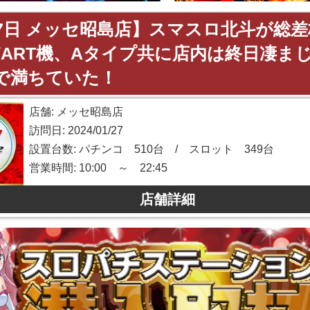
27日 メッセ昭島店】スマスロ北斗が総差枚
T/ART機、Aタイプ共に店内は終日凄ま
で満ちていた！
店舗: メッセ昭島店
訪問日: 2024/01/27
設置台数: パチンコ 510台 / スロット 349台
営業時間: 10:00 ～ 22:45
店舗詳細