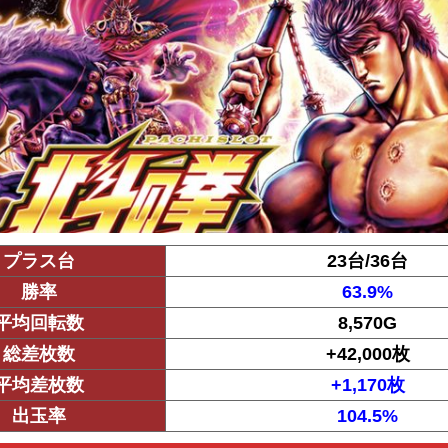
プラス台
23台/36台
勝率
63.9%
平均回転数
8,570G
総差枚数
+42,000枚
平均差枚数
+1,170枚
出玉率
104.5%