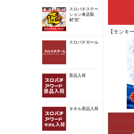
スロパチステー
ション来店取
材“匠”
【モンキー
スロパチガール
景品入荷
タオル景品入荷