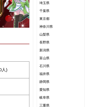
埼玉県
千葉県
東京都
神奈川県
山梨県
長野県
新潟県
富山県
石川県
0人)
福井県
静岡県
愛知県
岐阜県
三重県