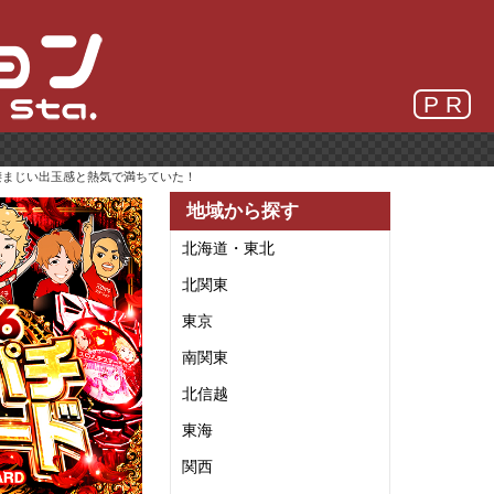
P R
終日凄まじい出玉感と熱気で満ちていた！
地域から探す
北海道・東北
北関東
東京
南関東
北信越
東海
関西