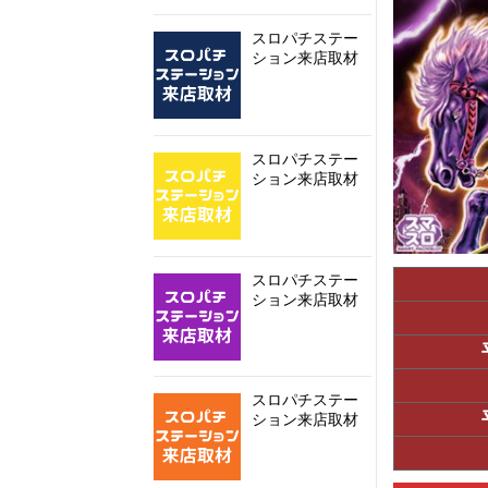
スロパチステー
ション来店取材
スロパチステー
ション来店取材
スロパチステー
ション来店取材
スロパチステー
ション来店取材