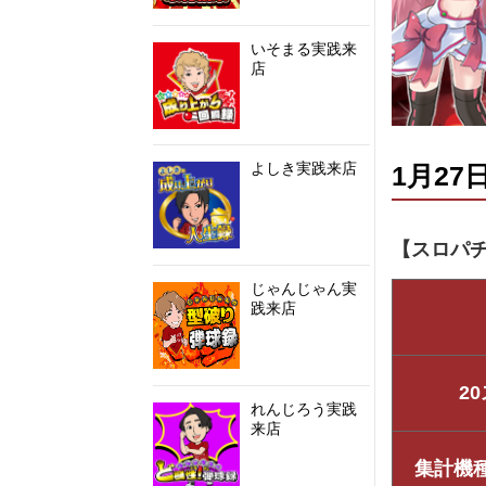
いそまる実践来
店
よしき実践来店
1月27
【スロパチ
じゃんじゃん実
践来店
2
れんじろう実践
来店
集計機種