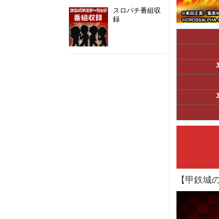
スロパチ番組収
録
@SloPachi_Staさんのツイート
【甲鉄城