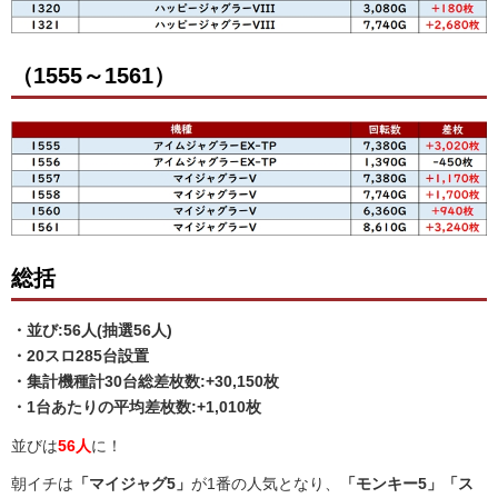
（1555～1561）
総括
・並び:56人(抽選56人)
・20スロ285台設置
・集計機種計30
台総差枚数:+30,150枚
・1台あたりの平均差枚数:+1,010枚
並びは
56人
に！
朝イチは
「マイジャグ5」
が1番の人気となり、
「モンキー5」「ス