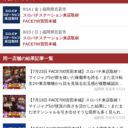
8/14 (
金
) 福岡県宮若市
スロパチステーション来店取材
FACE700宮田本城
8/23 (
日
) 福岡県宮若市
スロパチステーション来店取材
FACE700宮田本城
同一店舗の結果記事一覧
【7月23日 FACE700宮田本城】スロパチ来店取材！
マイジャグ5が群を抜いた稼働率を誇る！また北斗転
生2や東京喰種から目を見張る出玉感が複数確認出来
た！
福岡県 宮若市 07/23
【7月13日 FACE700宮田本城】スロパチ来店取材！
マイジャグ5が状況の良さを活かした結果に！まだま
だポテンシャルを引き出せそうな箇所も多く見られ
た！
福岡県 宮若市 07/13