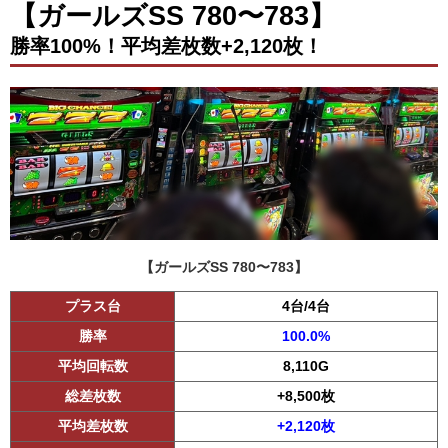
【ガールズSS 780〜783】
勝率100%！平均差枚数+2,120枚！
【ガールズSS 780〜783】
プラス台
4台/4台
勝率
100.0%
平均回転数
8,110G
総差枚数
+8,500枚
平均差枚数
+2,120枚