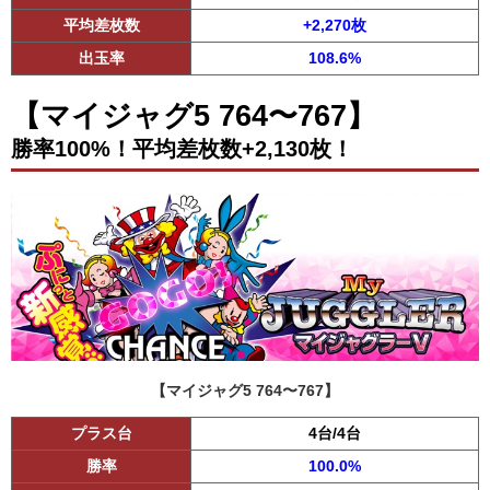
平均差枚数
+2,270枚
出玉率
108.6%
【マイジャグ5 764〜767】
勝率100%！平均差枚数+2,130枚！
【マイジャグ5 764〜767】
プラス台
4台/4台
勝率
100.0%