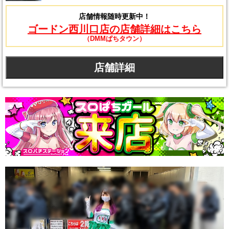
店舗情報随時更新中！
ゴードン西川口店の店舗詳細はこちら
（DMMぱちタウン）
店舗詳細