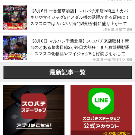
【8月6日 一番舘草加店】スロパチ来店in埼玉！カバ
ネリやマイジャグ5とメダル機の活躍が光る店内に！
スマスロではカバネリ海門決戦が特に盛り上がってい
た！
埼玉県 草加市
8/6
【8月6日 マルハン千葉北店】スロパチ来店取材！新
台のとある禁書目録2が終日大熱狂！また攻殻機動隊
～スマスロ化物語やマイジャグ5も好調さを示してい
た！
千葉県 千葉市稲毛区
8/6
最新記事一覧