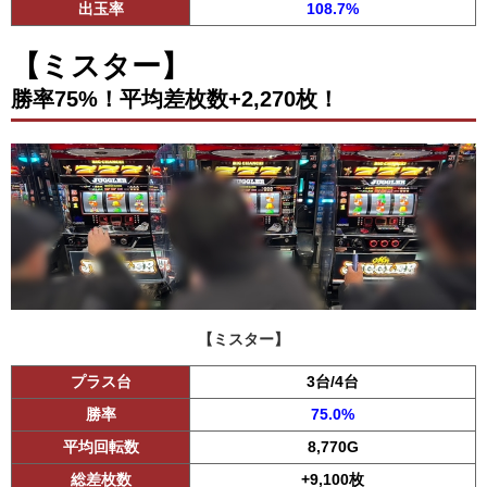
出玉率
108.7%
【ミスター】
勝率75%！平均差枚数+2,270枚！
【ミスター】
プラス台
3台/4台
勝率
75.0%
平均回転数
8,770G
総差枚数
+9,100枚