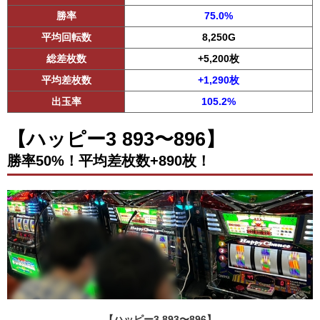
勝率
75.0%
平均回転数
8,250G
総差枚数
+5,200枚
平均差枚数
+1,290枚
出玉率
105.2%
【ハッピー3 893〜896】
勝率50%！平均差枚数+890枚！
【ハッピー3 893〜896】