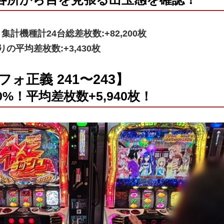
集計機種計24台総差枚数:+82,200枚
の平均差枚数:+3,430枚
ォ正義 241〜243】
0%！平均差枚数+5,940枚！