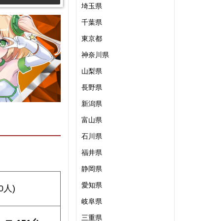
埼玉県
千葉県
東京都
神奈川県
山梨県
長野県
新潟県
富山県
石川県
福井県
静岡県
愛知県
0人)
岐阜県
三重県