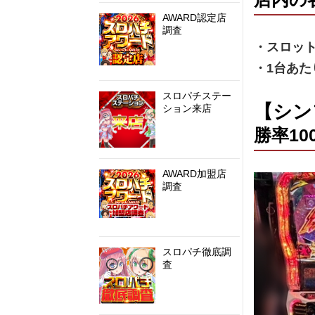
AWARD認定店
調査
・スロット
・1台あたり
スロパチステー
【シンフ
ション来店
勝率10
AWARD加盟店
調査
スロパチ徹底調
査