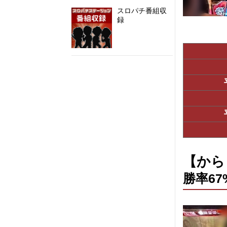
スロパチ番組収
録
@SloPachi_Staさんのツイート
【から
勝率67