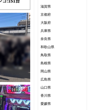
ンコ:151台
滋賀県
京都府
大阪府
兵庫県
奈良県
和歌山県
鳥取県
島根県
岡山県
広島県
山口県
香川県
愛媛県