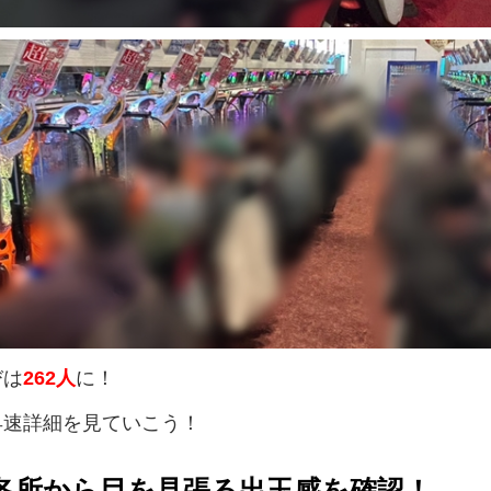
びは
262人
に！
早速詳細を見ていこう！
各所から目を見張る出玉感を確認！