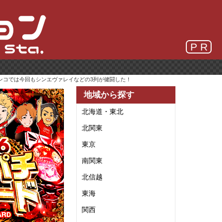
P R
チンコでは今回もシンエヴァレイなどの3列が健闘した！
地域から探す
北海道・東北
北関東
東京
南関東
北信越
東海
関西