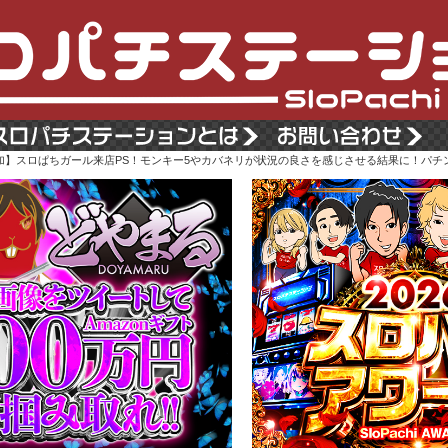
ク草加】スロぱちガール来店PS！モンキー5やカバネリが状況の良さを感じさせる結果に！パ