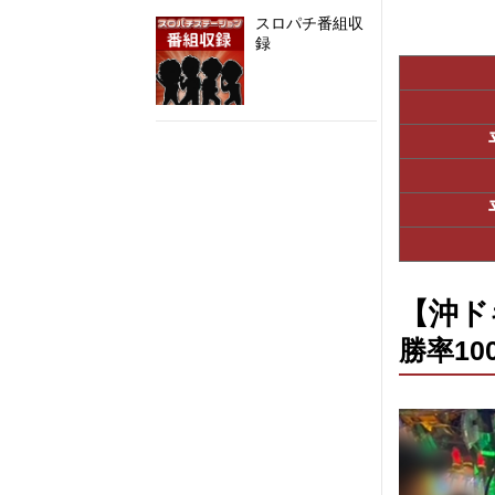
スロパチ番組収
録
@SloPachi_Staさんのツイート
【沖ドキ
勝率10