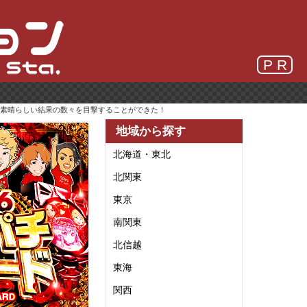
P R
から素晴らしい結果の数々を目撃することができた！
地域から探す
北海道・東北
北関東
東京
南関東
北信越
東海
関西