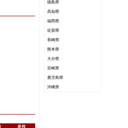
徳島県
高知県
福岡県
佐賀県
長崎県
熊本県
大分県
宮崎県
鹿児島県
沖縄県