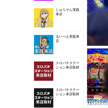
じゅりそん実践
来店
るいべえ実践来
店
スロパチステー
ション来店取材
スロパチステー
ション来店取材