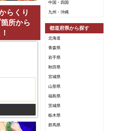
中国・四国
！からくり
九州・沖縄
プ箇所から
都道府県から探す
た！
北海道
青森県
岩手県
秋田県
宮城県
山形県
福島県
茨城県
栃木県
群馬県