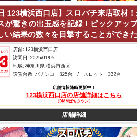
5日 123横浜西口店】スロパチ来店取材
スが驚きの出玉感を記録！ピックアッ
しい結果の数々を目撃することができ
店舗: 123横浜西口店
訪問日: 2025/01/05
地域: 神奈川県 横浜市西区
設置台数: パチンコ 325台 / スロット 332台
店舗情報随時更新中！
123横浜西口店の店舗詳細はこちら
（DMMぱちタウン）
店舗詳細