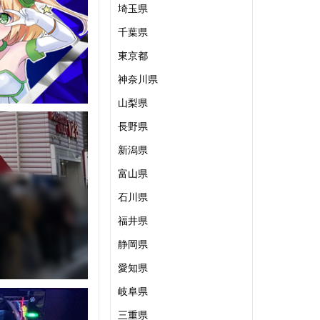
埼玉県
千葉県
東京都
神奈川県
山梨県
長野県
新潟県
富山県
石川県
福井県
静岡県
愛知県
岐阜県
三重県