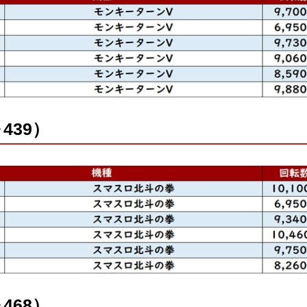
～439）
～468）