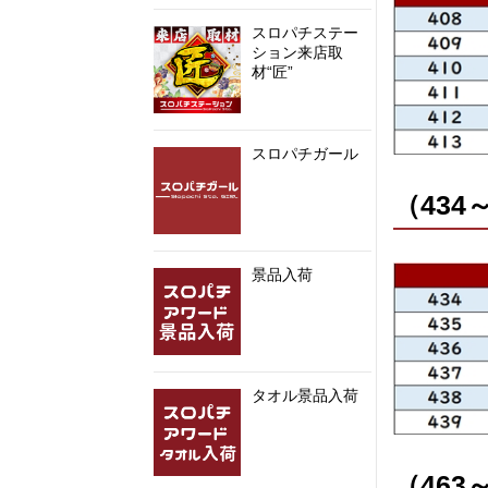
スロパチステー
ション来店取
材“匠”
スロパチガール
（434
景品入荷
タオル景品入荷
（463