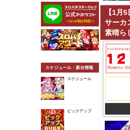
【1月
サーカ
素晴ら
スケジュール・新台情報
スケジュール
ピックアップ