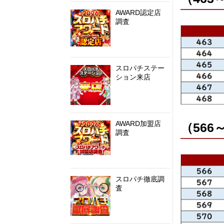
AWARD認定店
調査
スロパチステー
ション来店
AWARD加盟店
（566
調査
スロパチ徹底調
査