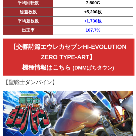
平均回転数
7,500G
総差枚数
+5,200枚
平均差枚数
+1,730枚
出玉率
107.7%
【交響詩篇エウレカセブンHI‐EVOLUTION
ZERO TYPE‐ART】
機種情報はこちら
(DMMぱちタウン)
【聖戦士ダンバイン】