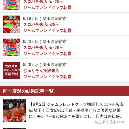
スロパチ来店 for 埼玉
ジャムフレンドクラブ朝霞
8/16 (
日
) 埼玉県朝霞市
スロパチ来店in埼玉
ジャムフレンドクラブ朝霞
8/23 (
日
) 埼玉県朝霞市
スロパチ来店 for 埼玉
ジャムフレンドクラブ朝霞
8/26 (
水
) 埼玉県朝霞市
じゅりそん実践来店
ジャムフレンドクラブ朝霞
同一店舗の結果記事一覧
【8月2日 ジャムフレンドクラブ朝霞】スロパチ来店
for埼玉！乙女5が出玉感・稼働率ともに優秀な結果
に！モンキー5も好調さを露わにし、店内は終日盛況
となった！
埼玉県 朝霞市 08/02