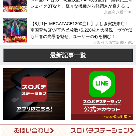
シェイクBTなど、様々な機種から好調さが窺える店
内に！
京都府 八幡市
8/1
【8月1日 MEGAFACE1300淀川】よしき実践来店！
南国育ちSPが平均差枚数+5,220枚と大盛況！ヴヴヴ2
も圧巻の光景を魅せ、ユーザーの心を掴む！
大阪府 大阪市淀川区
8/1
最新記事一覧