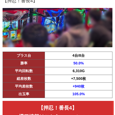
【押忍！番長4】
プラス台
4台/8台
勝率
50.0%
平均回転数
6,310G
総差枚数
+7,500枚
平均差枚数
+940枚
出玉率
105.0%
【押忍！番長4】