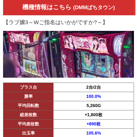
機種情報はこちら
(DMMぱちタウン)
【ラブ嬢3～Wご指名はいかがですか?～】
プラス台
2台/2台
勝率
100.0%
平均回転数
5,260G
総差枚数
+1,800枚
平均差枚数
+890枚
出玉率
105.6%