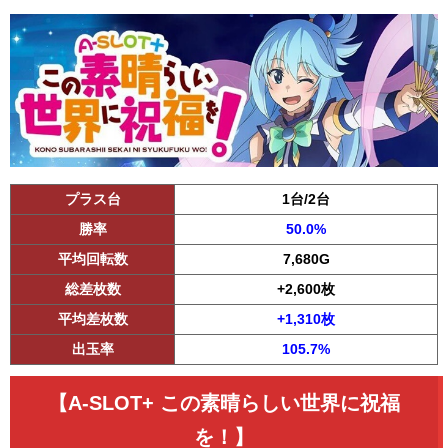
プラス台
1台/2台
勝率
50.0%
平均回転数
7,680G
総差枚数
+2,600枚
平均差枚数
+1,310枚
出玉率
105.7%
【A‐SLOT+ この素晴らしい世界に祝福
を！】