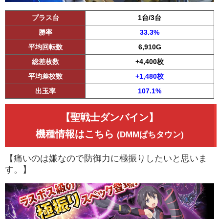
プラス台
1台/3台
勝率
33.3%
平均回転数
6,910G
総差枚数
+4,400枚
平均差枚数
+1,480枚
出玉率
107.1%
【聖戦士ダンバイン】
機種情報はこちら
(DMMぱちタウン)
【痛いのは嫌なので防御力に極振りしたいと思いま
す。】