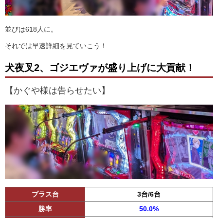
並びは618人に。
それでは早速詳細を見ていこう！
犬夜叉2、ゴジエヴァが盛り上げに大貢献！
【かぐや様は告らせたい】
プラス台
3台/6台
勝率
50.0%