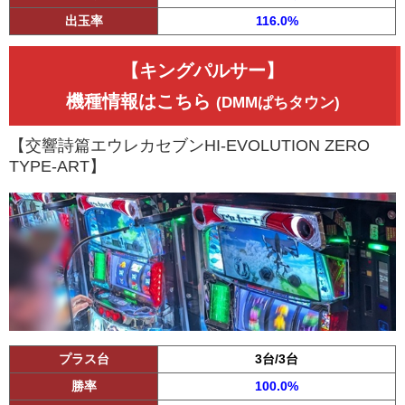
出玉率
116.0%
【キングパルサー】
機種情報はこちら
(DMMぱちタウン)
【交響詩篇エウレカセブンHI‐EVOLUTION ZERO
TYPE‐ART】
プラス台
3台/3台
勝率
100.0%