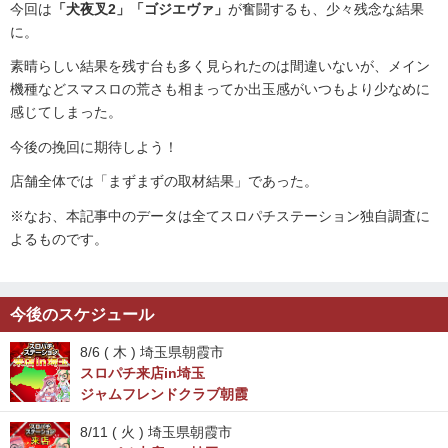
今回は
「犬夜叉2」「ゴジエヴァ」
が奮闘するも、少々残念な結果
に。
素晴らしい結果を残す台も多く見られたのは間違いないが、メイン
機種などスマスロの荒さも相まってか出玉感がいつもより少なめに
感じてしまった。
今後の挽回に期待しよう！
店舗全体では「まずまずの取材結果」であった。
※なお、本記事中のデータは全てスロパチステーション独自調査に
よるものです。
今後のスケジュール
8/6 (
木
) 埼玉県朝霞市
スロパチ来店in埼玉
ジャムフレンドクラブ朝霞
8/11 (
火
) 埼玉県朝霞市