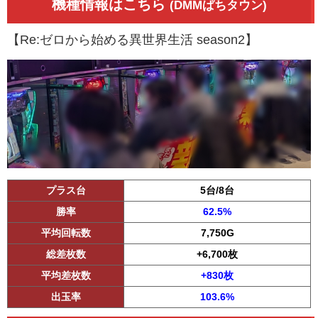
機種情報はこちら
(DMMぱちタウン)
【Re:ゼロから始める異世界生活 season2】
プラス台
5台/8台
勝率
62.5%
平均回転数
7,750G
総差枚数
+6,700枚
平均差枚数
+830枚
出玉率
103.6%