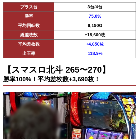
プラス台
3台/4台
勝率
75.0%
平均回転数
8,190G
総差枚数
+18,600枚
平均差枚数
+4,650枚
出玉率
118.9%
【スマスロ北斗 265〜270】
勝率100%！平均差枚数+3,690枚！