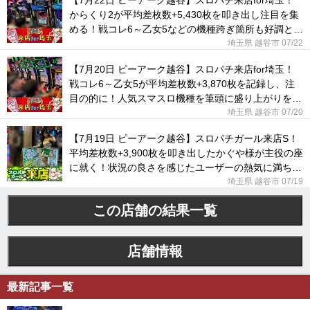
【7月22日 ピーアーク越谷】スロパチ来店for埼玉！
からくり2が平均差枚数+5,430枚を叩き出し注目を集
める！戦コレ6～乙女5などの機種跨ぎ箇所も好調とな
った！
埼玉県 越谷市 07/22
【7月20日 ピーアーク越谷】スロパチ来店for埼玉！
戦コレ6～乙女5が平均差枚数+3,870枚を記録し、注
目の的に！人気スマスロ機種を筆頭に盛り上がりを見
せていた！
埼玉県 越谷市 07/20
【7月19日 ピーアーク越谷】スロパチガール来店S！
平均差枚数+3,900枚を叩き出したかぐや様が主役の座
に就く！状況の良さを感じたユーザーの熱気に満ちて
いた！
埼玉県 越谷市 07/19
この店舗の結果一覧
店舗情報
最新記事一覧