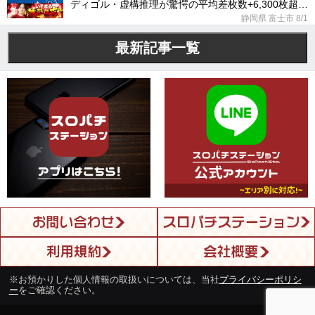
ディゴル・虚構推理が驚愕の平均差枚数+6,300枚超え
に！
静岡県 富士市
8/1
最新記事一覧
※お預かりした個人情報の取扱いについては、当社
プライバシーポリシ
ー
をご確認ください。