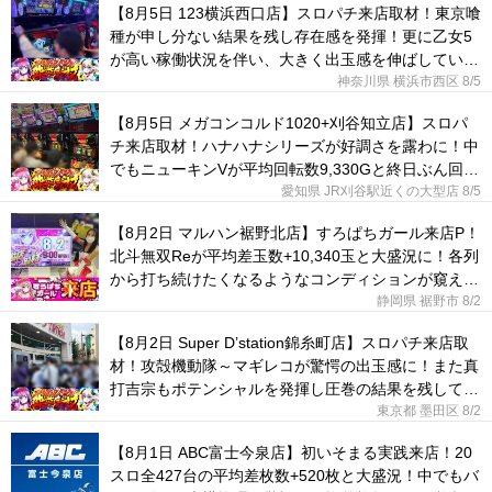
【8月5日 123横浜西口店】スロパチ来店取材！東京喰
種が申し分ない結果を残し存在感を発揮！更に乙女5
が高い稼働状況を伴い、大きく出玉感を伸ばしてい
た！
神奈川県 横浜市西区
8/5
【8月5日 メガコンコルド1020+刈谷知立店】スロパ
チ来店取材！ハナハナシリーズが好調さを露わに！中
でもニューキンVが平均回転数9,330Gと終日ぶん回さ
れていた！
愛知県 JR刈谷駅近くの大型店
8/5
【8月2日 マルハン裾野北店】すろぱちガール来店P！
北斗無双Reが平均差玉数+10,340玉と大盛況に！各列
から打ち続けたくなるようなコンディションが窺え
た！
静岡県 裾野市
8/2
【8月2日 Super D’station錦糸町店】スロパチ来店取
材！攻殻機動隊～マギレコが驚愕の出玉感に！また真
打吉宗もポテンシャルを発揮し圧巻の結果を残してい
た！
東京都 墨田区
8/2
【8月1日 ABC富士今泉店】初いそまる実践来店！20
スロ全427台の平均差枚数+520枚と大盛況！中でもバ