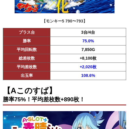
【モンキー5 790〜793】
プラス台
3台/4台
勝率
75.0%
平均回転数
7,850G
総差枚数
+8,100枚
平均差枚数
+2,020枚
出玉率
108.6%
【Aこのすば】
勝率75%！平均差枚数+890枚！