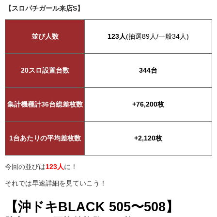
【スロパチガール来店S】
並び人数
123人
(抽選89人/一般34人)
20スロ設置台数
344台
集計機種計36台総差枚数
+76,200枚
1台あたりの平均差枚数
+2,120枚
今回の並びは
123人
に！
それでは早速詳細を見ていこう！
【沖ドキBLACK 505〜508】