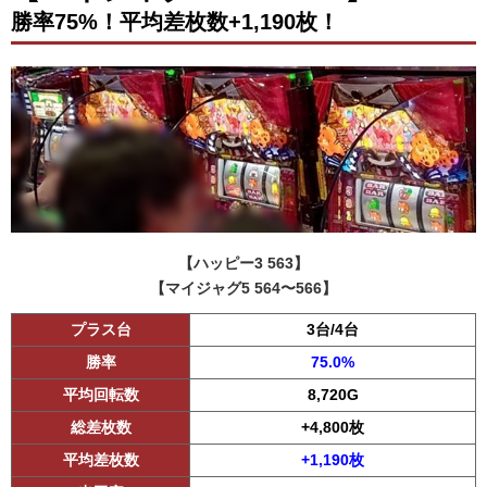
勝率75%！平均差枚数+1,190枚！
【ハッピー3 563】
【マイジャグ5 564〜566】
プラス台
3台/4台
勝率
75.0%
平均回転数
8,720G
総差枚数
+4,800枚
平均差枚数
+1,190枚