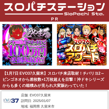
P R
【1月7日 EVO37久留米】スロパチ来店取材！チバリヨ2～
ビンゴネオから差枚数+1万枚超えを目撃！沖ドキシリーズ
からも多くの箱積みが見られ大変賑わっていた！
店舗: EVO37久留米
訪問日: 2025/01/07
地域: 福岡県 久留米市