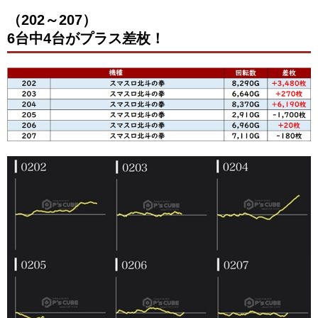
（202～207）
6台中4台がプラス差枚！