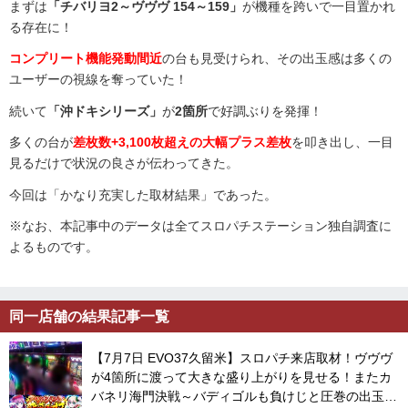
まずは
「チバリヨ2～ヴヴヴ 154～159」
が機種を跨いで一目置かれ
る存在に！
コンプリート機能発動間近
の台も見受けられ、その出玉感は多くの
ユーザーの視線を奪っていた！
続いて
「沖ドキシリーズ」
が
2箇所
で好調ぶりを発揮！
多くの台が
差枚数+3,100枚超えの大幅プラス差枚
を叩き出し、一目
見るだけで状況の良さが伝わってきた。
今回は「かなり充実した取材結果」であった。
※なお、本記事中のデータは全てスロパチステーション独自調査に
よるものです。
同一店舗の結果記事一覧
【7月7日 EVO37久留米】スロパチ来店取材！ヴヴヴ
が4箇所に渡って大きな盛り上がりを見せる！またカ
バネリ海門決戦～バディゴルも負けじと圧巻の出玉感