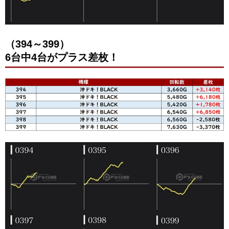
（394～399）
6台中4台がプラス差枚！