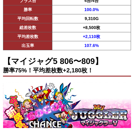
プラス台
4台/4台
勝率
100.0%
平均回転数
9,310G
総差枚数
+8,500枚
平均差枚数
+2,110枚
出玉率
107.6%
【マイジャグ5 806〜809】
勝率75%！平均差枚数+2,180枚！