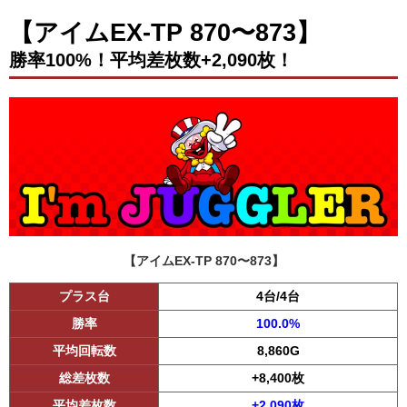
【アイムEX-TP 870〜873】
勝率100%！平均差枚数+2,090枚！
【アイムEX-TP 870〜873】
プラス台
4台/4台
勝率
100.0%
平均回転数
8,860G
総差枚数
+8,400枚
平均差枚数
+2,090枚