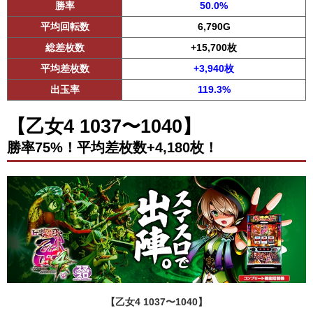
勝率
50.0%
平均回転数
6,790G
総差枚数
+15,700枚
平均差枚数
+3,940枚
出玉率
119.3%
【乙女4 1037〜1040】
勝率75%！平均差枚数+4,180枚！
【乙女4 1037〜1040】