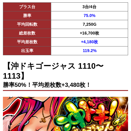
プラス台
3台/4台
勝率
75.0%
平均回転数
7,250G
総差枚数
+16,700枚
平均差枚数
+4,180枚
出玉率
119.2%
【沖ドキゴージャス 1110〜
1113】
勝率50%！平均差枚数+3,480枚！