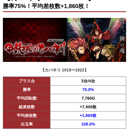
勝率75%！平均差枚数+1,860枚！
【カバネリ 1019〜1022】
プラス台
3台/4台
勝率
75.0%
平均回転数
7,760G
総差枚数
+7,400枚
平均差枚数
+1,860枚
出玉率
108.0%