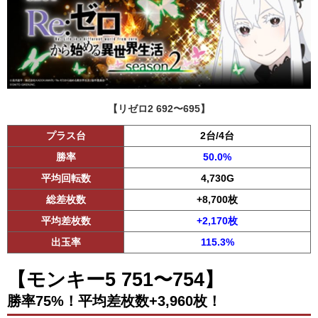
【リゼロ2 692〜695】
プラス台
2台/4台
勝率
50.0%
平均回転数
4,730G
総差枚数
+8,700枚
平均差枚数
+2,170枚
出玉率
115.3%
【モンキー5 751〜754】
勝率75%！平均差枚数+3,960枚！