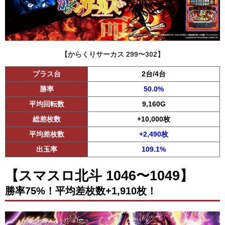
【からくりサーカス 299〜302】
プラス台
2台/4台
勝率
50.0%
平均回転数
9,160G
総差枚数
+10,000枚
平均差枚数
+2,490枚
出玉率
109.1%
【スマスロ北斗 1046〜1049】
勝率75%！平均差枚数+1,910枚！