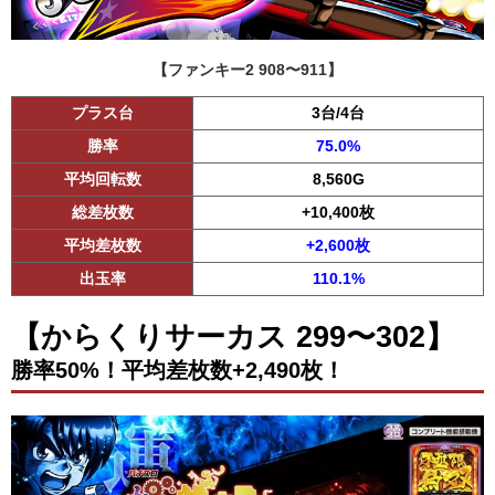
【ファンキー2 908〜911】
プラス台
3台/4台
勝率
75.0%
平均回転数
8,560G
総差枚数
+10,400枚
平均差枚数
+2,600枚
出玉率
110.1%
【からくりサーカス 299〜302】
勝率50%！平均差枚数+2,490枚！