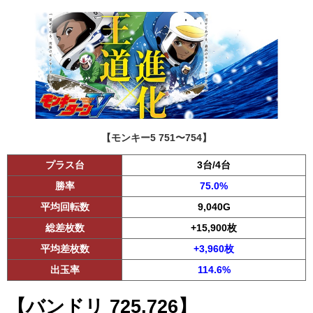
【モンキー5 751〜754】
プラス台
3台/4台
勝率
75.0%
平均回転数
9,040G
総差枚数
+15,900枚
平均差枚数
+3,960枚
出玉率
114.6%
【バンドリ 725,726】