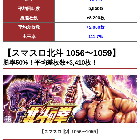
平均回転数
5,850G
総差枚数
+8,200枚
平均差枚数
+2,060枚
出玉率
111.7%
【スマスロ北斗 1056〜1059】
勝率50%！平均差枚数+3,410枚！
【スマスロ北斗 1056〜1059】