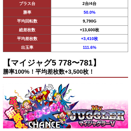
プラス台
2台/4台
勝率
50.0%
平均回転数
9,790G
総差枚数
+13,600枚
平均差枚数
+3,410枚
出玉率
111.6%
【マイジャグ5 778〜781】
勝率100%！平均差枚数+3,500枚！