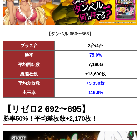
【ダンベル 663〜666】
プラス台
3台/4台
勝率
75.0%
平均回転数
7,180G
総差枚数
+13,600枚
平均差枚数
+3,390枚
出玉率
115.8%
【リゼロ2 692〜695】
勝率50%！平均差枚数+2,170枚！