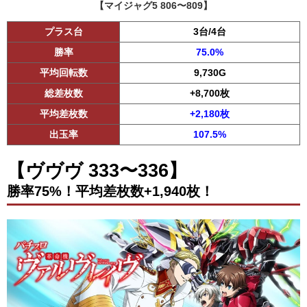
【マイジャグ5 806〜809】
プラス台
3台/4台
勝率
75.0%
平均回転数
9,730G
総差枚数
+8,700枚
平均差枚数
+2,180枚
出玉率
107.5%
【ヴヴヴ 333〜336】
勝率75%！平均差枚数+1,940枚！