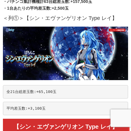
・パチンコ集計機種計63台総差玉数:+157,500玉
・1台あたりの平均差玉数:+2,500玉
＜列①＞【シン・エヴァンゲリオン Type レイ】
全21台総差玉数:+65,100玉
平均差玉数:+3,100玉
【シン・エヴァンゲリオン Type レイ】