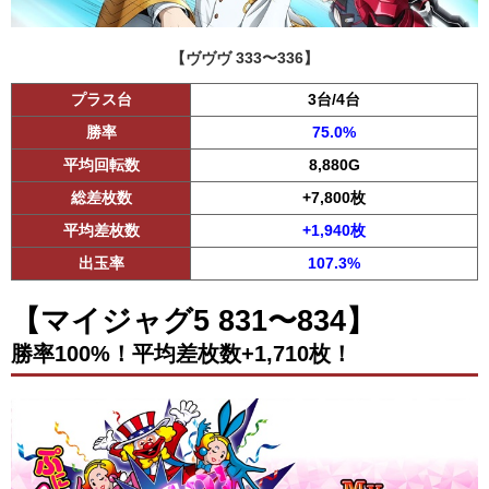
【ヴヴヴ 333〜336】
プラス台
3台/4台
勝率
75.0%
平均回転数
8,880G
総差枚数
+7,800枚
平均差枚数
+1,940枚
出玉率
107.3%
【マイジャグ5 831〜834】
勝率100%！平均差枚数+1,710枚！