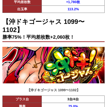
平均差枚数
+1,780枚
出玉率
113.2%
【沖ドキゴージャス 1099〜
1102】
勝率75%！平均差枚数+2,060枚！
【沖ドキゴージャス 1099〜1102】
プラス台
3台/4台
勝率
75.0%