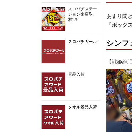
スロパチステー
ション来店取
あまり聞
材“匠”
「
ボック
シンフ
スロパチガール
【戦姫絶
景品入荷
タオル景品入荷