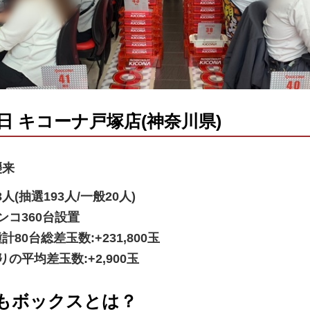
5日 キコーナ戸塚店(神奈川県)
襲来
3人(抽選193人/一般20人)
ンコ360台設置
80台総差玉数:+231,800玉
の平均差玉数:+2,900玉
もボックスとは？