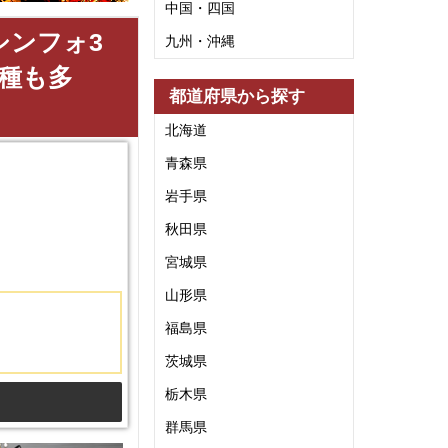
中国・四国
シンフォ3
九州・沖縄
機種も多
都道府県から探す
北海道
青森県
岩手県
秋田県
宮城県
山形県
福島県
茨城県
栃木県
群馬県