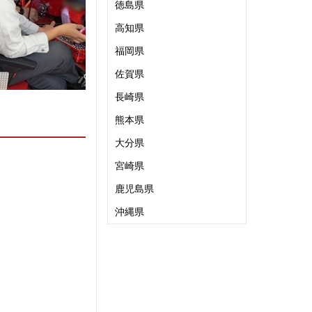
徳島県
高知県
福岡県
佐賀県
長崎県
熊本県
大分県
宮崎県
鹿児島県
沖縄県