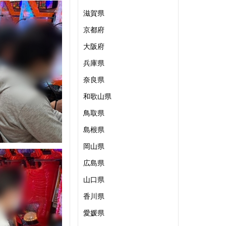
滋賀県
京都府
大阪府
兵庫県
奈良県
和歌山県
鳥取県
島根県
岡山県
広島県
山口県
香川県
愛媛県