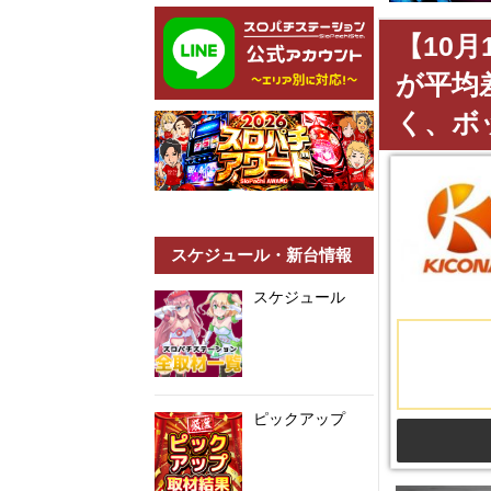
【10
が平均
く、ボ
スケジュール・新台情報
スケジュール
ピックアップ