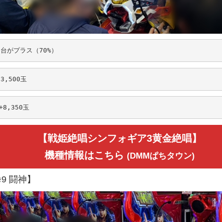
7台がプラス（70%）
3,500
玉
8,350
玉
【戦姫絶唱シンフォギア3黄金絶唱】
機種情報はこちら
(DMMぱちタウン)
9 闘神】