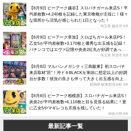
【8月9日 ピーアーク越谷】スロパチガール来店S！平
均差枚数+4,240枚を記録した東京喰種が主役に！様々
な箇所から活気が感じられた1日となった！
埼玉県 越谷市
8/9
【8月9日 ピーアーク草加】スロぱちガール来店PS！
乙女5が平均差枚数+3,170枚と優秀な出玉感を記録！
パチンコではエヴァ記憶や炎炎2紅丸が好調であっ
た！
埼玉県 草加市
8/9
【8月8日 マルハンメガシティ三島駿東】初スロパチ
来店取材”匠”！沖ドキBLACKを筆頭に想定以上の好調
台が多数！状況の良さも伴って大きく出玉感を向上さ
せていた！
静岡県 駿東郡清水町
8/8
【8月8日 ピーアーク相模原】スロパチガール来店S！
炎炎2が平均差枚数+6,110枚と目を見張る結果に！更
に乙女5やマギレコも爪痕を残していた！
神奈川県
8/8
最新記事一覧