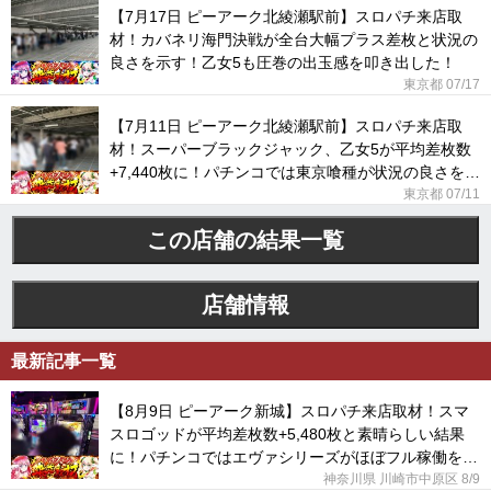
【7月17日 ピーアーク北綾瀬駅前】スロパチ来店取
材！カバネリ海門決戦が全台大幅プラス差枚と状況の
良さを示す！乙女5も圧巻の出玉感を叩き出した！
東京都 07/17
【7月11日 ピーアーク北綾瀬駅前】スロパチ来店取
材！スーパーブラックジャック、乙女5が平均差枚数
+7,440枚に！パチンコでは東京喰種が状況の良さを匂
わせた！
東京都 07/11
この店舗の結果一覧
店舗情報
最新記事一覧
【8月9日 ピーアーク新城】スロパチ来店取材！スマ
スロゴッドが平均差枚数+5,480枚と素晴らしい結果
に！パチンコではエヴァシリーズがほぼフル稼働を保
っていた！
神奈川県 川崎市中原区
8/9