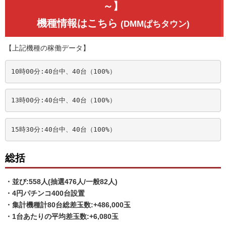
～】
機種情報はこちら
(DMMぱちタウン)
【上記機種の稼働データ】
10時00分:40台中、40台（100%）
13時00分:40台中、40台（100%）
15時30分:40台中、40台（100%）
総括
・並び:558人(抽選476人/一般82人)
・4円パチンコ400台設置
・集計機種計80台総差玉数:+486,000玉
・1台あたりの平均差玉数:+6,080玉