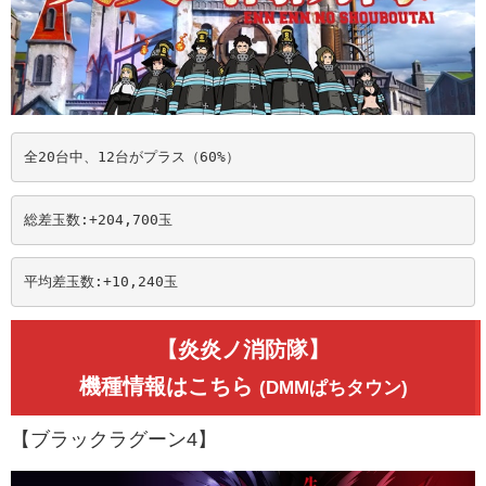
全20台中、12台がプラス（60%）
総差玉数:+204,700
玉
平均差玉数:+10,240
玉
【炎炎ノ消防隊】
機種情報はこちら
(DMMぱちタウン)
【ブラックラグーン4】