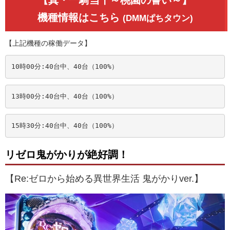
【真・一騎当千～桃園の誓い～】
機種情報はこちら
(DMMぱちタウン)
【上記機種の稼働データ】
10時00分:40台中、40台（100%）
13時00分:40台中、40台（100%）
15時30分:40台中、40台（100%）
リゼロ鬼がかりが絶好調！
【Re:ゼロから始める異世界生活 鬼がかりver.】