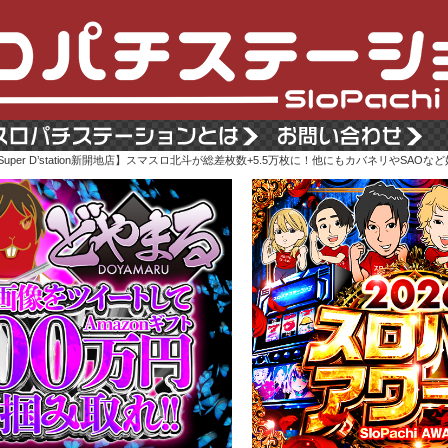
日 Super D’station新開地店】スマスロ北斗が総差枚数+5.5万枚に！他にもカバネリや