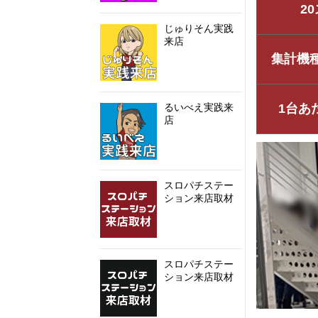
2
じゅりそん実践
来店
集計機種
1台あ
るいべえ実践来
店
スロパチステー
ション来店取材
スロパチステー
ション来店取材