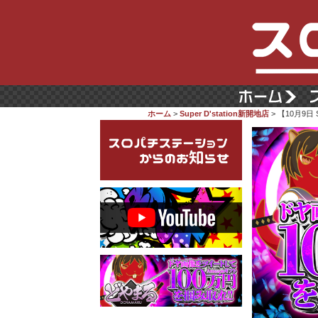
ホーム
>
Super D'station新開地店
> 【10月9