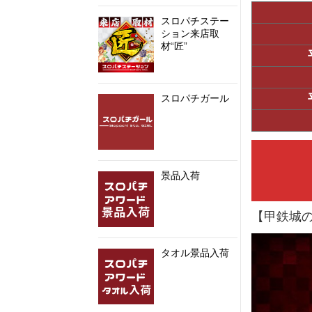
スロパチステー
ション来店取
材“匠”
スロパチガール
景品入荷
【甲鉄城
タオル景品入荷