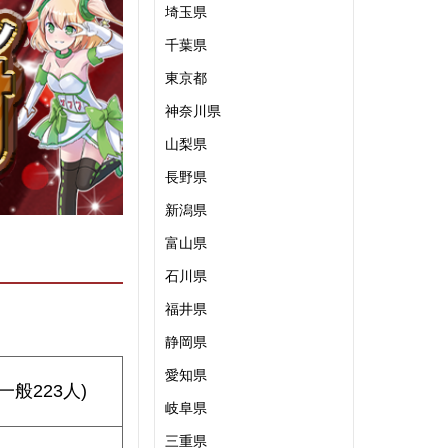
埼玉県
千葉県
東京都
神奈川県
山梨県
長野県
新潟県
富山県
石川県
福井県
静岡県
愛知県
一般223人)
岐阜県
三重県