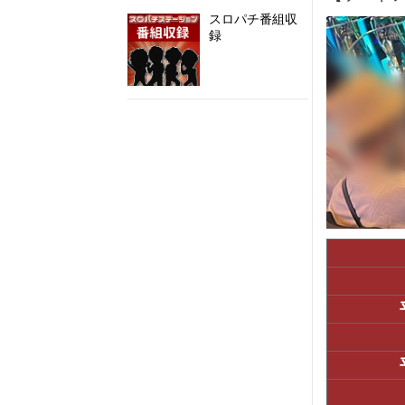
スロパチ番組収
録
@SloPachi_Staさんのツイート