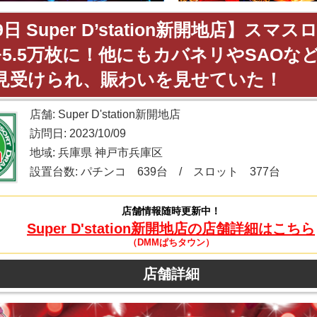
9日 Super D’station新開地店】スマ
+5.5万枚に！他にもカバネリやSAOな
見受けられ、賑わいを見せていた！
店舗: Super D'station新開地店
訪問日: 2023/10/09
地域: 兵庫県 神戸市兵庫区
設置台数: パチンコ 639台 / スロット 377台
店舗情報随時更新中！
Super D'station新開地店の店舗詳細はこちら
（DMMぱちタウン）
店舗詳細