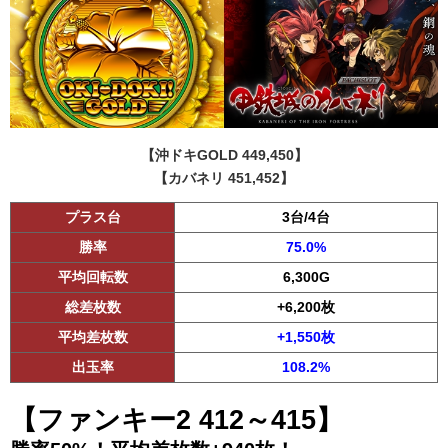
【沖ドキGOLD 449,450】
【カバネリ 451,452】
プラス台
3台/4台
勝率
75.0%
平均回転数
6,300G
総差枚数
+6,200枚
平均差枚数
+1,550枚
出玉率
108.2%
【ファンキー2 412～415】