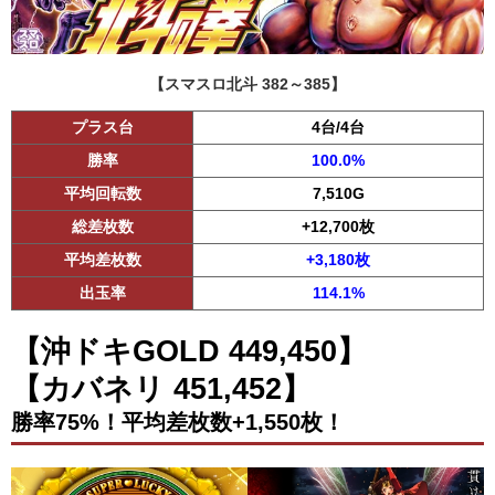
【スマスロ北斗 382～385】
プラス台
4台/4台
勝率
100.0%
平均回転数
7,510G
総差枚数
+12,700枚
平均差枚数
+3,180枚
出玉率
114.1%
【沖ドキGOLD 449,450】
【カバネリ 451,452】
勝率75%！平均差枚数+1,550枚！