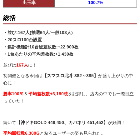
出玉率
100.7%
総括
・並び:167人(抽選64人/一般103人)
・20スロ160台設置
・集計機種計16
台総差枚数:+
22,900
枚
・1台あたりの平均差枚数:+1,430枚
並びは
167人
に！
初開催となる今回は
【スマスロ北斗 382～385】
が盛り上がりの中
心に！
勝率100％
＆
平均差枚数+3,180枚
を記録し、店内の中でも一際目立
っていた！
続いて
【沖ドキGOLD 449,450、カバネリ 451,452】
が好調！
平均回転数6,300G
と粘るユーザーの姿も見られた。