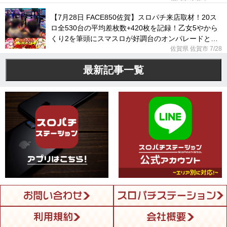
【7月28日 FACE850佐賀】スロパチ来店取材！20ス
ロ全530台の平均差枚数+420枚を記録！乙女5やから
くり2を筆頭にスマスロが好調台のオンパレードとな
った！
佐賀県 佐賀市
7/28
最新記事一覧