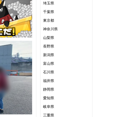
埼玉県
千葉県
東京都
神奈川県
山梨県
長野県
新潟県
富山県
石川県
福井県
静岡県
愛知県
岐阜県
三重県