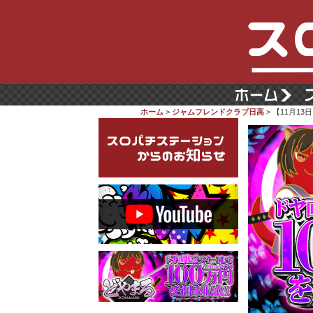
ホーム
>
ジャムフレンドクラブ日高
> 【11月