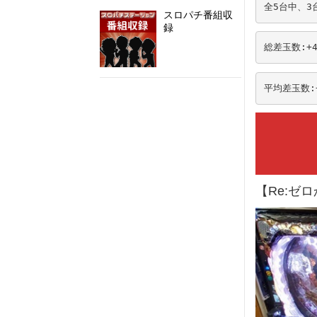
全5台中、3
スロパチ番組収
録
総差玉数:+4
平均差玉数:+
@SloPachi_Staさんのツイート
【Re:ゼ