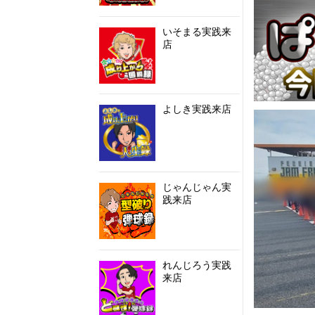
いそまる実践来
店
よしき実践来店
じゃんじゃん実
践来店
れんじろう実践
来店