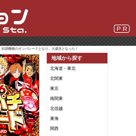
P R
記録！好調機種のオンパレードとなり、大盛況となった！
地域から探す
北海道・東北
北関東
東京
南関東
北信越
東海
関西