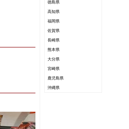
徳島県
高知県
福岡県
佐賀県
長崎県
熊本県
大分県
宮崎県
鹿児島県
沖縄県