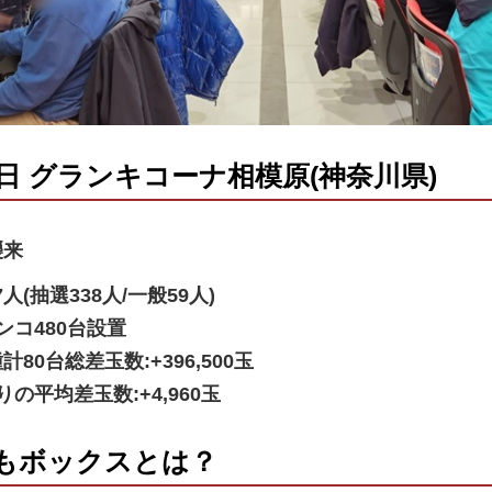
8日 グランキコーナ相模原(神奈川県)
襲来
7人(抽選338人/一般59人)
ンコ480台設置
80台総差玉数:+396,500玉
の平均差玉数:+4,960玉
もボックスとは？