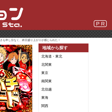
P R
の良さも申し分なく、終日盛り上がりが感じられた！
地域から探す
北海道・東北
北関東
東京
南関東
北信越
東海
関西