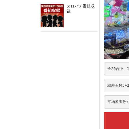
スロパチ番組収
録
@SloPachi_Staさんのツイート
全20台中、
総差玉数:+2
平均差玉数:+