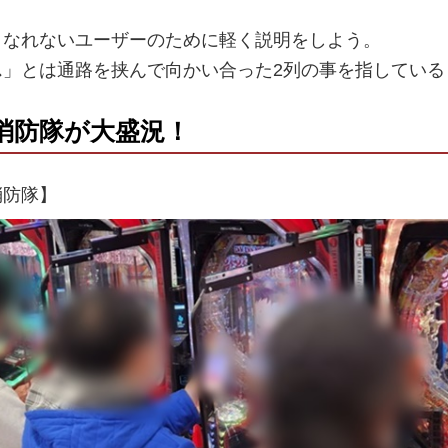
きなれないユーザーのために軽く説明をしよう。
ス
」とは通路を挟んで向かい合った2列の事を指している
消防隊が大盛況！
消防隊】