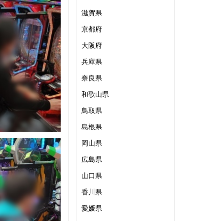
滋賀県
京都府
大阪府
兵庫県
奈良県
和歌山県
鳥取県
島根県
岡山県
広島県
山口県
香川県
愛媛県