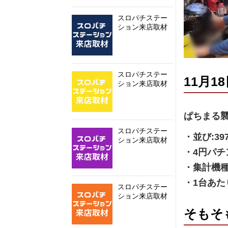
スロパチステー
ション来店取材
スロパチステー
11月1
ション来店取材
ぱちまる
スロパチステー
・並び:39
ション来店取材
・4円パチ
・集計機種計
・1台あたり
スロパチステー
ション来店取材
そもそ