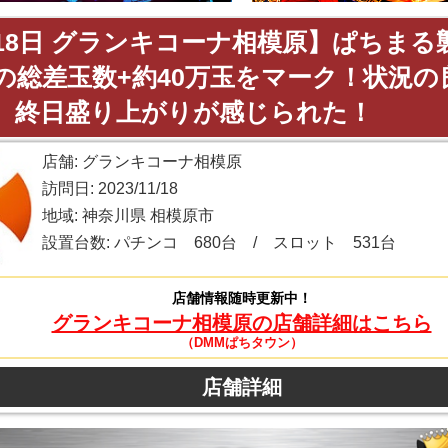
月18日 グランキコーナ相模原】ぱちまる
の総差玉数+約40万玉をマーク！状況の
、終日盛り上がりが感じられた！
店舗: グランキコーナ相模原
訪問日: 2023/11/18
地域: 神奈川県 相模原市
設置台数: パチンコ 680台 / スロット 531台
店舗情報随時更新中！
グランキコーナ相模原の店舗詳細はこちら
（DMMぱちタウン）
店舗詳細