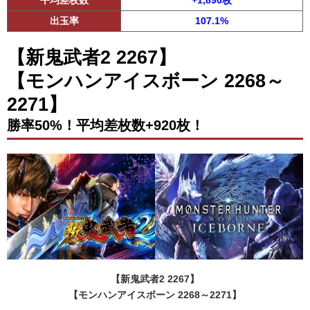
平均差枚数
+1,890枚
出玉率
107.1%
【新鬼武者2 2267】
【モンハンアイスボーン 2268～
2271】
勝率50%！平均差枚数+920枚！
【新鬼武者2 2267】
【モンハンアイスボーン 2268～2271】