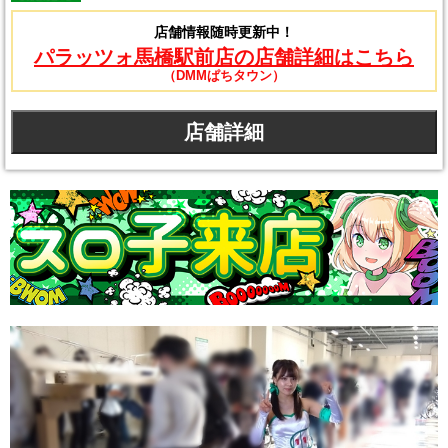
店舗情報随時更新中！
パラッツォ馬橋駅前店の店舗詳細はこちら
（DMMぱちタウン）
店舗詳細