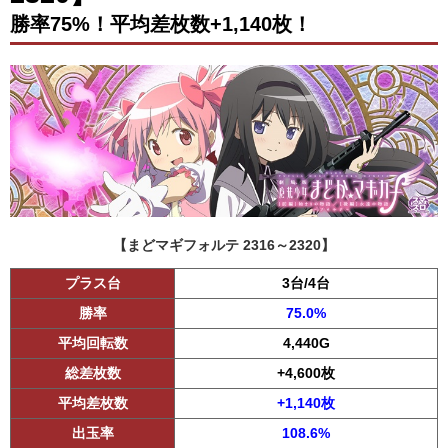
勝率75%！平均差枚数+1,140枚！
【まどマギフォルテ 2316～2320】
プラス台
3台/4台
勝率
75.0%
平均回転数
4,440G
総差枚数
+4,600枚
平均差枚数
+1,140枚
出玉率
108.6%