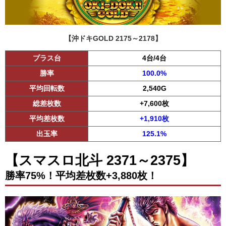
【沖ドキGOLD 2175～2178】
プラス台
4台/4台
勝率
100.0%
平均回転数
2,540G
総差枚数
+7,600枚
平均差枚数
+1,910枚
出玉率
125.1%
【スマスロ北斗 2371～2375】
勝率75%！平均差枚数+3,880枚！