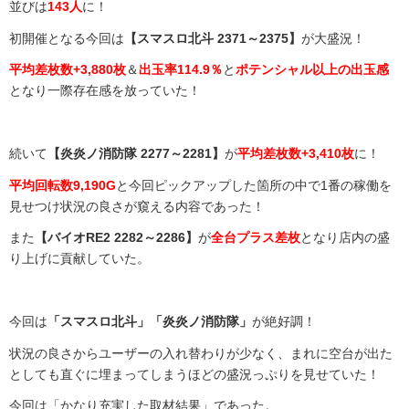
並びは
143人
に！
初開催となる今回は
【スマスロ北斗 2371～2375】
が大盛況！
平均差枚数+3,880枚
＆
出玉率114.9％
と
ポテンシャル以上の出玉感
となり一際存在感を放っていた！
続いて
【炎炎ノ消防隊 2277～2281】
が
平均差枚数+3,410枚
に！
平均回転数9,190G
と今回ピックアップした箇所の中で1番の稼働を
見せつけ状況の良さが窺える内容であった！
また
【バイオRE2 2282～2286】
が
全台プラス差枚
となり店内の盛
り上げに貢献していた。
今回は
「スマスロ北斗」「炎炎ノ消防隊」
が絶好調！
状況の良さからユーザーの入れ替わりが少なく、まれに空台が出た
としても直ぐに埋まってしまうほどの盛況っぷりを見せていた！
今回は「かなり充実した取材結果」であった。