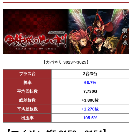
【カバネリ 3023〜3025】
プラス台
2台/3台
勝率
66.7%
平均回転数
7,730G
総差枚数
+3,800枚
平均差枚数
+1,270枚
出玉率
105.5%