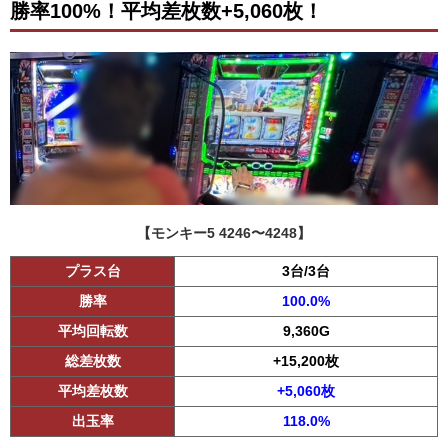
勝率100%！平均差枚数+5,060枚！
【モンキー5 4246〜4248】
プラス台
3台/3台
勝率
100.0%
平均回転数
9,360G
総差枚数
+15,200枚
平均差枚数
+5,060枚
出玉率
118.0%