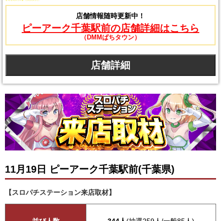
店舗情報随時更新中！
ピーアーク千葉駅前の店舗詳細はこちら
（DMMぱちタウン）
店舗詳細
11月19日 ピーアーク千葉駅前(千葉県)
【スロパチステーション来店取材】