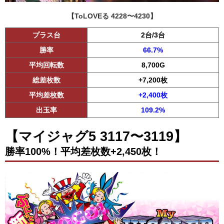
【ToLOVEる 4228〜4230】
プラス台
2台/3台
勝率
66.7%
平均回転数
8,700G
総差枚数
+7,200枚
平均差枚数
+2,400枚
出玉率
109.2%
【マイジャグ5 3117〜3119】
勝率100%！平均差枚数+2,450枚！