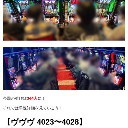
今回の並びは
344人
に！
それでは早速詳細を見ていこう！
【ヴヴヴ 4023〜4028】