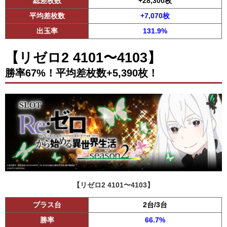
総差枚数
+28,300枚
平均差枚数
+7,070枚
出玉率
131.9%
【リゼロ2 4101〜4103】
勝率67%！平均差枚数+5,390枚！
【リゼロ2 4101〜4103】
プラス台
2台/3台
勝率
66.7%