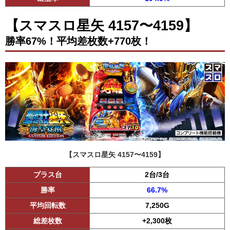
【スマスロ星矢 4157〜4159】
勝率67%！平均差枚数+770枚！
【スマスロ星矢 4157〜4159】
プラス台
2台/3台
勝率
66.7%
平均回転数
7,250G
総差枚数
+2,300枚