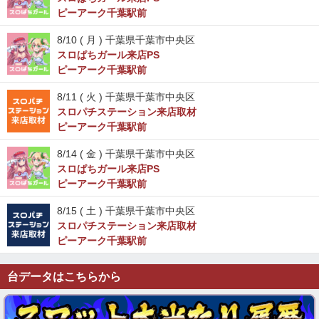
ピーアーク千葉駅前
8/10 (
月
) 千葉県千葉市中央区
スロぱちガール来店PS
ピーアーク千葉駅前
8/11 (
火
) 千葉県千葉市中央区
スロパチステーション来店取材
ピーアーク千葉駅前
8/14 (
金
) 千葉県千葉市中央区
スロぱちガール来店PS
ピーアーク千葉駅前
8/15 (
土
) 千葉県千葉市中央区
スロパチステーション来店取材
ピーアーク千葉駅前
台データはこちらから