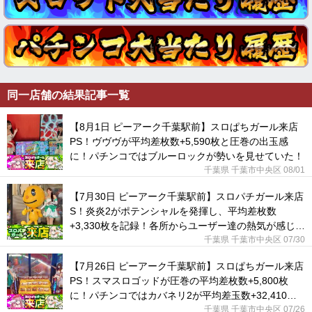
同一店舗の結果記事一覧
【8月1日 ピーアーク千葉駅前】スロぱちガール来店
PS！ヴヴヴが平均差枚数+5,590枚と圧巻の出玉感
に！パチンコではブルーロックが勢いを見せていた！
千葉県 千葉市中央区 08/01
【7月30日 ピーアーク千葉駅前】スロパチガール来店
S！炎炎2がポテンシャルを発揮し、平均差枚数
+3,330枚を記録！各所からユーザー達の熱気が感じら
れた！
千葉県 千葉市中央区 07/30
【7月26日 ピーアーク千葉駅前】スロぱちガール来店
PS！スマスロゴッドが圧巻の平均差枚数+5,800枚
に！パチンコではカバネリ2が平均差玉数+32,410玉
と絶好調！
千葉県 千葉市中央区 07/26