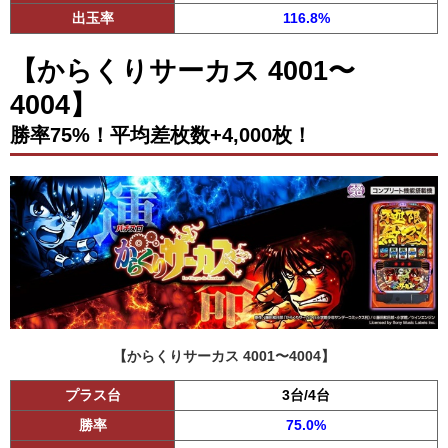
出玉率
116.8%
【からくりサーカス 4001〜
4004】
勝率75%！平均差枚数+4,000枚！
【からくりサーカス 4001〜4004】
プラス台
3台/4台
勝率
75.0%