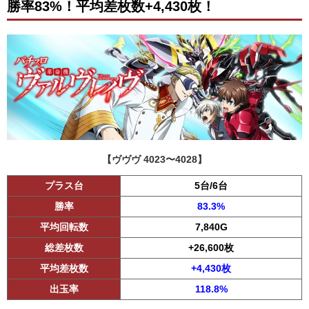
勝率83%！平均差枚数+4,430枚！
【ヴヴヴ 4023〜4028】
プラス台
5台/6台
勝率
83.3%
平均回転数
7,840G
総差枚数
+26,600枚
平均差枚数
+4,430枚
出玉率
118.8%