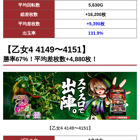
平均回転数
5,630G
総差枚数
+16,200枚
平均差枚数
+5,390枚
出玉率
131.9%
【乙女4 4149〜4151】
勝率67%！平均差枚数+4,880枚！
【乙女4 4149〜4151】