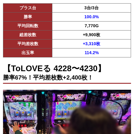
プラス台
3台/3台
勝率
100.0%
平均回転数
7,770G
総差枚数
+9,900枚
平均差枚数
+3,310枚
出玉率
114.2%
【ToLOVEる 4228〜4230】
勝率67%！平均差枚数+2,400枚！