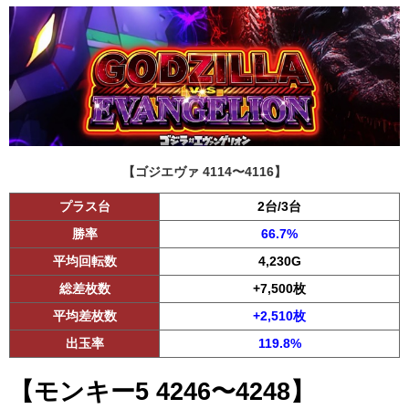
【ゴジエヴァ 4114〜4116】
プラス台
2台/3台
勝率
66.7%
平均回転数
4,230G
総差枚数
+7,500枚
平均差枚数
+2,510枚
出玉率
119.8%
【モンキー5 4246〜4248】