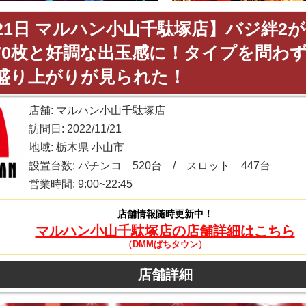
月21日 マルハン小山千駄塚店】バジ絆2
,470枚と好調な出玉感に！タイプを問わ
盛り上がりが見られた！
店舗: マルハン小山千駄塚店
訪問日: 2022/11/21
地域: 栃木県 小山市
設置台数: パチンコ 520台 / スロット 447台
営業時間: 9:00~22:45
店舗情報随時更新中！
マルハン小山千駄塚店の店舗詳細はこちら
（DMMぱちタウン）
店舗詳細