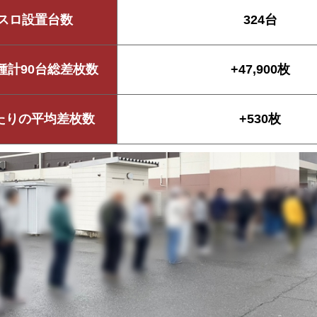
0スロ設置台数
324台
種計90台総差枚数
+47,900枚
たりの平均差枚数
+530枚