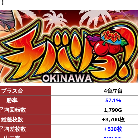
ヨ】
プラス台
4台/7台
勝率
57.1%
平均回転数
1,790G
総差枚数
+3,700枚
平均差枚数
+530枚