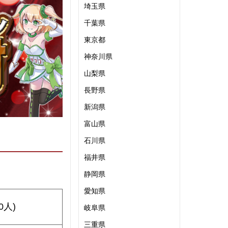
埼玉県
千葉県
東京都
神奈川県
山梨県
長野県
新潟県
富山県
石川県
福井県
静岡県
愛知県
0人)
岐阜県
三重県