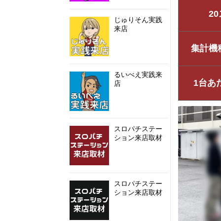
2
じゅりそん実践
来店
集計機
るいべえ実践来
1台あ
店
スロパチステー
ション来店取材
スロパチステー
ション来店取材