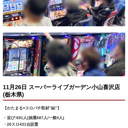
11月26日 スーパーライブガーデン小山喜沢店
(栃木県)
【かたまる×スロパチ取材”結”】
・並び:691人(抽選687人/一般4人)
・20スロ431台設置