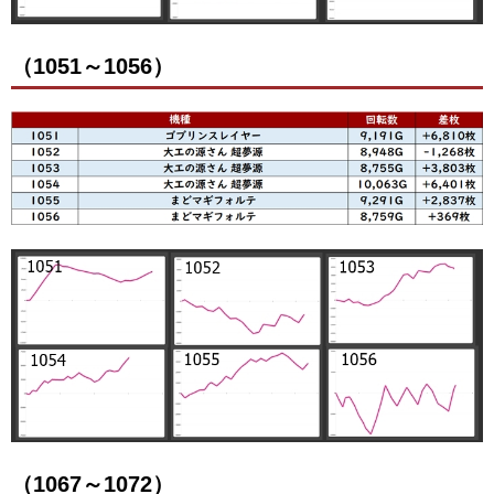
（1051～1056）
（1067～1072）