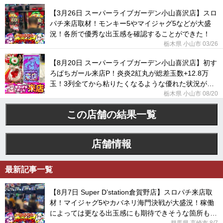
【3月26日 スーパーライブガーデン小山喜沢店】スロ
パチ来店取材！モンキー5やマイジャグ5などが大盛
況！各所で優秀な出玉感を確認することができた！
栃木県 小山市 03/26
【8月20日 スーパーライブガーデン小山喜沢店】初す
ろぱちガール来店P！炎炎2紅丸が総差玉数+12.8万
玉！3列全てから粘りたくなるような優れた状況が窺
えた！
栃木県 小山市 08/20
この店舗の結果一覧
店舗情報
最新記事一覧
【8月7日 Super D’station倉賀野店】スロパチ来店取
材！マイジャグ5やカバネリ海門決戦が大盛況！稼働
によっては更なる出玉感にも期待できそうな箇所も見