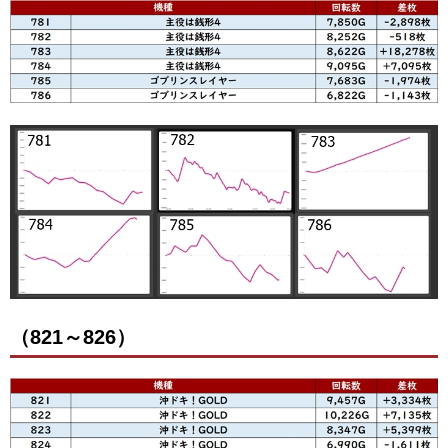
（821～826）