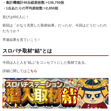
・集計機種計48
台総差枚数:+136,750枚
・1台あたりの平均差枚数:+2,850枚
並びは691人に！
前回は「かなり充実した取材結果」だったが、今回はどうだったの
だろうか？
早速結果を見ていこう！
スロパチ取材”結”とは
今回は人と人を”結ぶ”をコンセプトにした取材である。
詳細に関しては
こちら