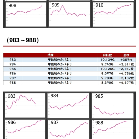
（983～988）