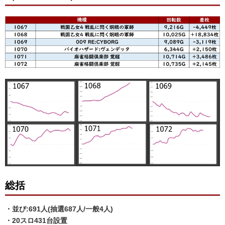
総括
・並び:691人(抽選687人/一般4人)
・20スロ431台設置