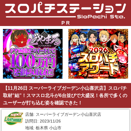
P R
【11月26日 スーパーライブガーデン小山喜沢店】スロパチ
取材”結”！スマスロ北斗が6台並びで大盛況！各所で多くの
ユーザーが打ち込む姿を確認できた！
店舗: スーパーライブガーデン小山喜沢店
訪問日: 2023/11/26
地域: 栃木県 小山市