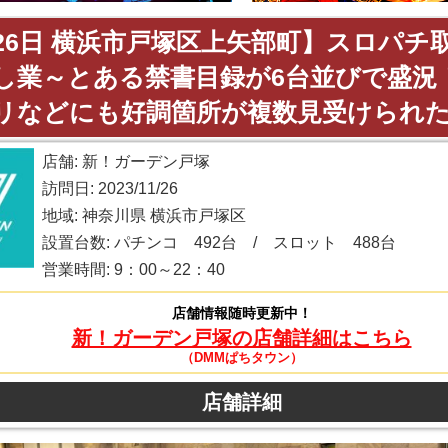
月26日 横浜市戸塚区上矢部町】スロパチ取
し業～とある禁書目録が6台並びで盛況
リなどにも好調箇所が複数見受けられ
店舗: 新！ガーデン戸塚
訪問日: 2023/11/26
地域: 神奈川県 横浜市戸塚区
設置台数: パチンコ 492台 / スロット 488台
営業時間: 9：00～22：40
店舗情報随時更新中！
新！ガーデン戸塚の店舗詳細はこちら
（DMMぱちタウン）
店舗詳細