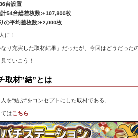
86台設置
計54
台総差枚数:+107,800枚
の平均差枚数:+2,000枚
8人に！
かなり充実した取材結果」だったが、今回はどうだった
を見ていこう！
チ取材”結”とは
人を”結ぶ”をコンセプトにした取材である。
しては
こちら