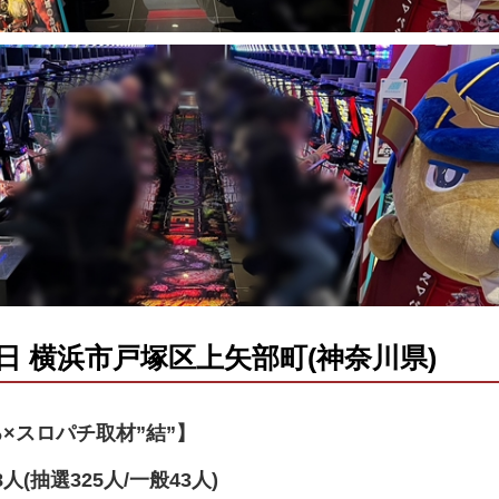
6日 横浜市戸塚区上矢部町(神奈川県)
×スロパチ取材”結”】
8人(抽選325人/一般43人)