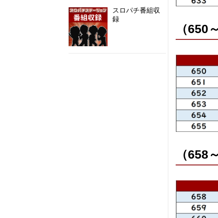
スロパチ番組収
録
（650
@SloPachi_Staさんのツイート
（658