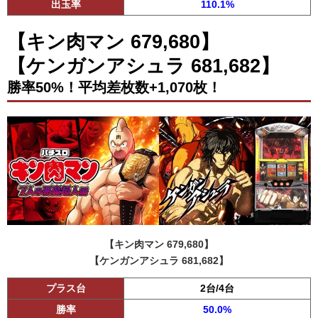
出玉率
110.1%
【キン肉マン 679,680】
【ケンガンアシュラ 681,682】
勝率50%！平均差枚数+1,070枚！
【キン肉マン 679,680】
【ケンガンアシュラ 681,682】
プラス台
2台/4台
勝率
50.0%