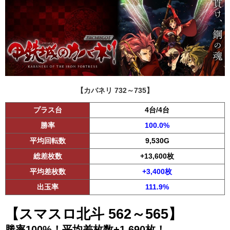
【カバネリ 732～735】
プラス台
4台/4台
勝率
100.0%
平均回転数
9,530G
総差枚数
+13,600枚
平均差枚数
+3,400枚
出玉率
111.9%
【スマスロ北斗 562～565】
勝率100%！平均差枚数+1,690枚！