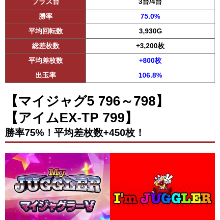
プラス台
3台/4台
勝率
75.0%
平均回転数
3,930G
総差枚数
+3,200枚
平均差枚数
+800枚
出玉率
106.8%
【マイジャグ5 796～798】
【アイムEX-TP 799】
勝率75%！平均差枚数+450枚！