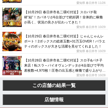
に賑わっていた！
愛知県 春日井市 11/26
【10月29日 春日井市名二環IC付近】スロパチ取
材”結”！カバネリが6台並びで絶好調！全体的に稼働
が高く、状況の良さが伝わってきた！
愛知県 春日井市 10/29
【10月29日 春日井市名二環IC付近】じゃんじゃんレ
ポート！2ボックスの総差玉数+31万玉OVER！バラエ
ティのボックスが大きな活躍を見せてくれました！
愛知県 春日井市 10/29
【10月28日 春日井市名二環IC付近】スロ子&パチ子
来店！転スラ～バイオヴェンデッタが4台並びで平均
差枚数+4,970枚！圧巻の出玉感と稼働で盛り上がりを
見せた！
愛知県 春日井市 10/28
この店舗の結果一覧
店舗情報