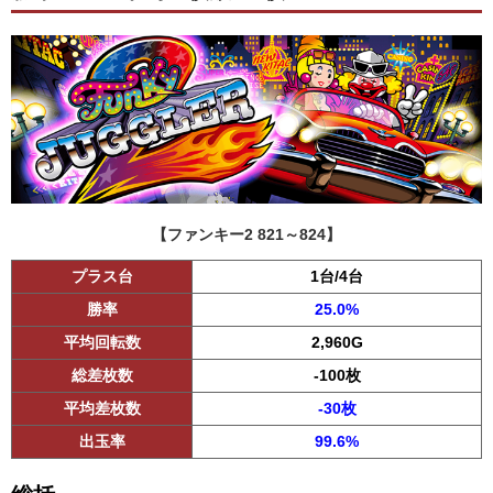
【ファンキー2 821～824】
プラス台
1台/4台
勝率
25.0%
平均回転数
2,960G
総差枚数
-100枚
平均差枚数
-30枚
出玉率
99.6%