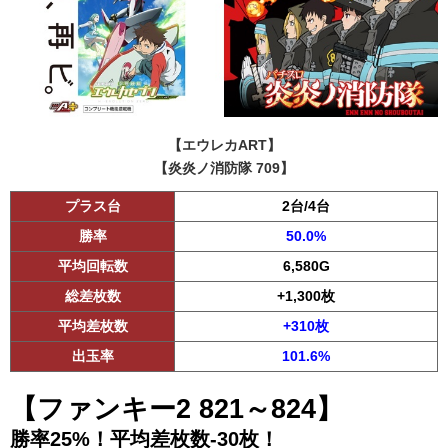
【エウレカART】
【炎炎ノ消防隊 709】
プラス台
2台/4台
勝率
50.0%
平均回転数
6,580G
総差枚数
+1,300枚
平均差枚数
+310枚
出玉率
101.6%
【ファンキー2 821～824】
勝率25%！平均差枚数-30枚！