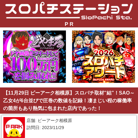
P R
【11月29日 ピーアーク相模原】スロパチ取材”結”！SAO～
乙女4が6台並びで圧巻の数値を記録！凄まじい程の稼働率
の箇所もあり熱気に包まれた店内であった！
店舗: ピーアーク相模原
訪問日: 2023/11/29