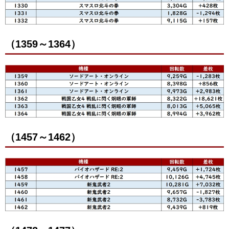
（1359～1364）
（1457～1462）