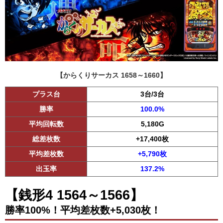
【からくりサーカス 1658～1660】
プラス台
3台/3台
勝率
100.0%
平均回転数
5,180G
総差枚数
+17,400枚
平均差枚数
+5,790枚
出玉率
137.2%
【銭形4 1564～1566】
勝率100%！平均差枚数+5,030枚！