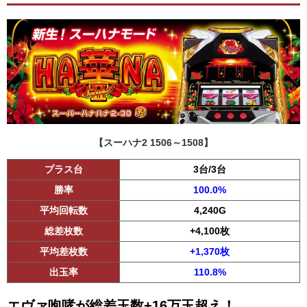
【スーハナ2 1506～1508】
プラス台
3台/3台
勝率
100.0%
平均回転数
4,240G
総差枚数
+4,100枚
平均差枚数
+1,370枚
出玉率
110.8%
エヴァ咆哮が総差玉数+16万玉超え！