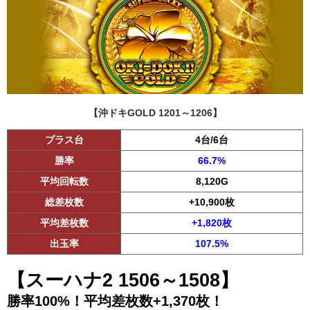
【沖ドキGOLD 1201～1206】
プラス台
4台/6台
勝率
66.7%
平均回転数
8,120G
総差枚数
+10,900枚
平均差枚数
+1,820枚
出玉率
107.5%
【スーハナ2 1506～1508】
勝率100%！平均差枚数+1,370枚！