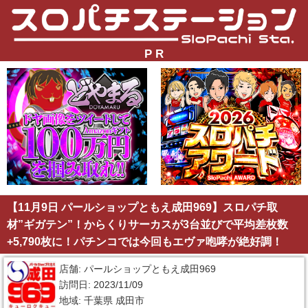
P R
【11月9日 パールショップともえ成田969】スロパチ取
材”ギガテン”！からくりサーカスが3台並びで平均差枚数
+5,790枚に！パチンコでは今回もエヴァ咆哮が絶好調！
店舗: パールショップともえ成田969
訪問日: 2023/11/09
地域: 千葉県 成田市