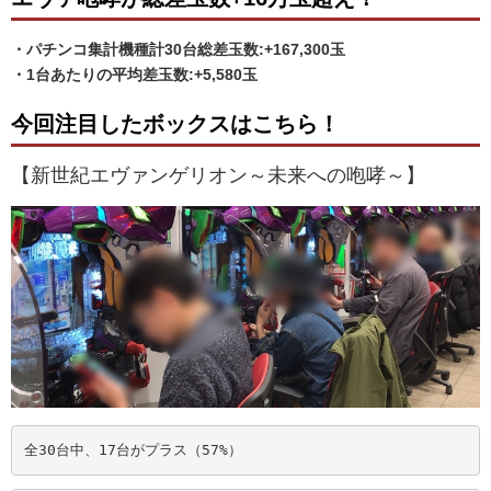
・パチンコ集計機種計30台総差玉数:
+167,300
玉
・1台あたりの平均差玉数:
+5,580
玉
今回注目したボックスはこちら！
【新世紀エヴァンゲリオン～未来への咆哮～】
全30台中、17台がプラス（57%）