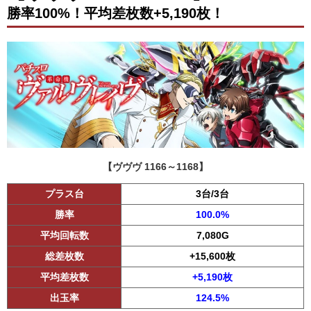
勝率100%！平均差枚数+5,190枚！
【ヴヴヴ 1166～1168】
プラス台
3台/3台
勝率
100.0%
平均回転数
7,080G
総差枚数
+15,600枚
平均差枚数
+5,190枚
出玉率
124.5%