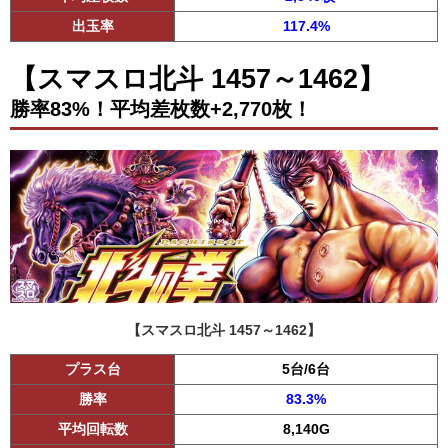
出玉率
117.4%
【スマスロ北斗 1457～1462】
勝率83%！平均差枚数+2,770枚！
【スマスロ北斗 1457～1462】
プラス台
5台/6台
勝率
83.3%
平均回転数
8,140G