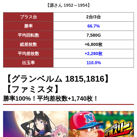
【源さん 1952～1954】
プラス台
2台/3台
勝率
66.7%
平均回転数
7,580G
総差枚数
+6,800枚
平均差枚数
+2,280枚
出玉率
110.0%
【グランベルム 1815,1816】
【ファミスタ】
勝率100%！平均差枚数+1,740枚！