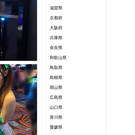
滋賀県
京都府
大阪府
兵庫県
奈良県
和歌山県
鳥取県
島根県
岡山県
広島県
山口県
香川県
愛媛県