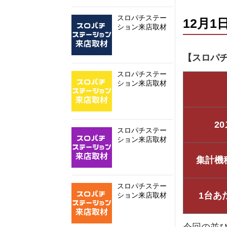
スロパチステー
12月1
ション来店取材
【スロパチ
スロパチステー
ション来店取材
2
スロパチステー
ション来店取材
集計機
スロパチステー
1台あ
ション来店取材