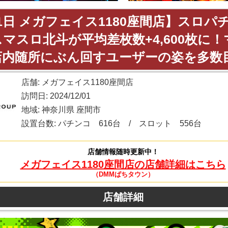
月1日 メガフェイス1180座間店】スロパ
スマスロ北斗が平均差枚数+4,600枚に
店内随所にぶん回すユーザーの姿を多数
店舗: メガフェイス1180座間店
訪問日: 2024/12/01
地域: 神奈川県 座間市
設置台数: パチンコ 616台 / スロット 556台
店舗情報随時更新中！
メガフェイス1180座間店の店舗詳細はこちら
（DMMぱちタウン）
店舗詳細