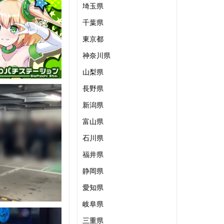
埼玉県
千葉県
東京都
神奈川県
山梨県
長野県
新潟県
富山県
石川県
福井県
静岡県
愛知県
岐阜県
三重県