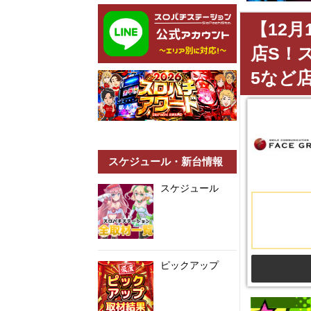
【12
店S！
5など
スケジュール・新台情報
スケジュール
ピックアップ