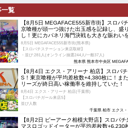
事一覧
【8月5日 MEGAFACE555新市街】スロ
京喰種が頭一つ抜けた出玉感を記録し、盛
し！更にカバネリ海門決戦も大きな賑わい
8月5日 MEGAFACE555新市街(熊本県)
【スロパチステーション来店取材】
・並び:281人(オンライン抽選244人/一般37人)
熊本県 熊本市中央区 MEGAFAC
【8月4日 エクス・アリーナ 柏店】スロパ
S！東京喰種が平均差枚数+4,380枚に！ま
リーズが終日高い稼働率を維持していた！
8月4日 エクス・アリーナ 柏店(千葉県)
【スロパチガール来店S】
並び人数
千葉県 柏市 エクス・ア
【8月2日 ピーアーク相模大野店】スロパ
マスロゴッドイーターが平均差枚数+6,23