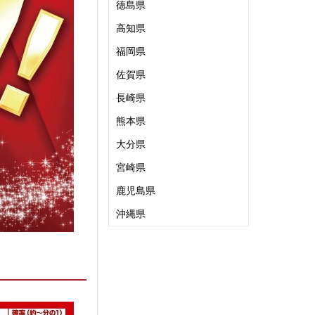
徳島県
高知県
福岡県
佐賀県
長崎県
熊本県
大分県
宮崎県
鹿児島県
沖縄県