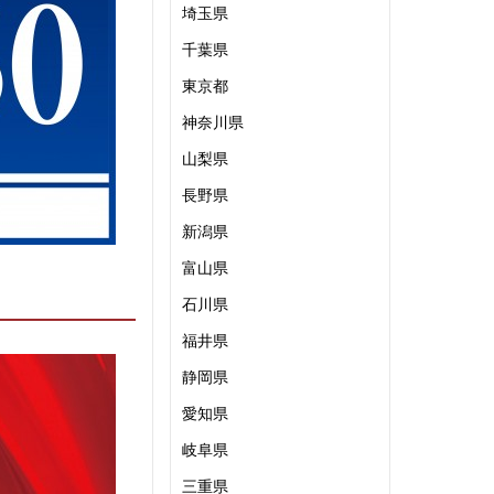
埼玉県
千葉県
東京都
神奈川県
山梨県
長野県
新潟県
富山県
石川県
福井県
静岡県
愛知県
岐阜県
三重県