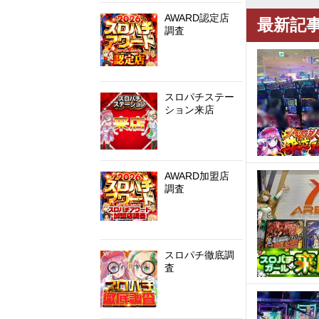
AWARD認定店
最新記
調査
スロパチステー
ション来店
AWARD加盟店
調査
スロパチ徹底調
査