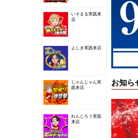
いそまる実践来
店
よしき実践来店
お知ら
じゃんじゃん実
践来店
れんじろう実践
来店