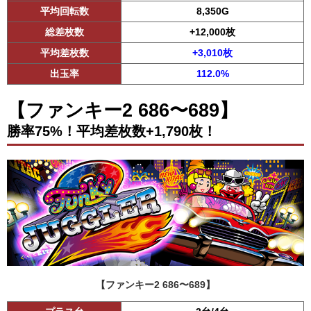
平均回転数
8,350G
総差枚数
+12,000枚
平均差枚数
+3,010枚
出玉率
112.0%
【ファンキー2 686〜689】
勝率75%！平均差枚数+1,790枚！
【ファンキー2 686〜689】