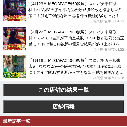
【4月23日 MEGAFACE960飯塚】スロパチ来店取
材！バジ絆2天膳が平均差枚数+5,540枚と凄まじい活
躍に！加えて強烈な出玉感を伴う機種が多かった！
福岡県 飯塚市 04/23
【4月22日 MEGAFACE960飯塚】スロパチ来店取
材！スマスロ吉宗が平均差枚数+7,460枚と強烈な出玉
感に！その他にも各所の優秀な結果が盛り上がりを演
出していた！
福岡県 飯塚市 04/22
【1月16日 MEGAFACE960飯塚】スロパチガール来
店S！ヴヴヴ2が平均差枚数+5,440枚と圧巻の出玉感
に！タイプ問わず各所から大きな出玉感を確認でき
た！
福岡県 飯塚市 01/16
この店舗の結果一覧
店舗情報
最新記事一覧