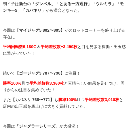
朝イチは
新台
の
「ダンベル」「とある一方通行」「ウルミラ」「モ
ンキー5」「カバネリ」
から満台となった。
今回は【
マイジャグ5 802〜805】
がスロットコーナーを盛り上げる
存在に！
平均回転数9,180G
＆
平均差枚数+3,490枚
と目を見張る稼働・出玉感
に繋がっていた！
続いて
【ゴージャグ3 787〜790】
に注目！
勝率100%
且つ
平均差枚数3,360枚
と素晴らしい結果を見せつけ、周
りからの注目を集めていた！
また
【カバネリ 768〜771】
も
勝率100%
且つ
平均差枚数3,010枚
と
店内の出玉感を底上げに大きく貢献していた。
今回は
「ジャグラーシリーズ」
が大盛況！