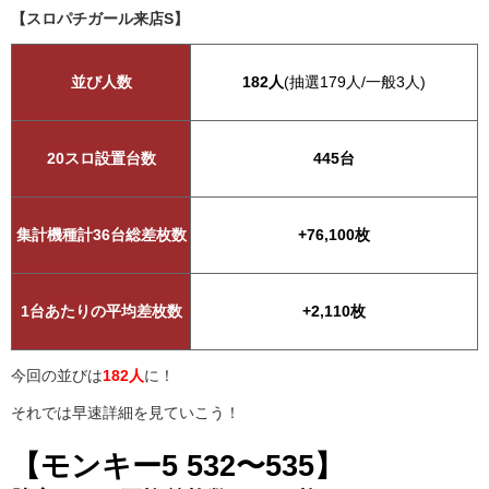
【スロパチガール来店S】
並び人数
182人
(抽選179人/一般3人)
20スロ設置台数
445台
集計機種計36台総差枚数
+76,100枚
1台あたりの平均差枚数
+2,110枚
今回の並びは
182人
に！
それでは早速詳細を見ていこう！
【モンキー5 532〜535】