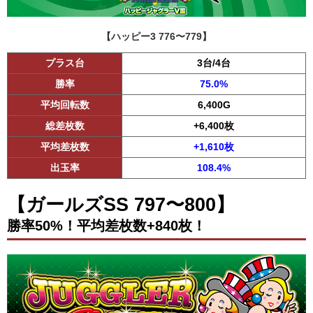
【ハッピー3 776〜779】
プラス台
3台/4台
勝率
75.0%
平均回転数
6,400G
総差枚数
+6,400枚
平均差枚数
+1,610枚
出玉率
108.4%
【ガールズSS 797〜800】
勝率50%！平均差枚数+840枚！