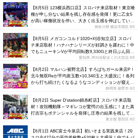
【8月5日 123横浜西口店】スロパチ来店取材！東京喰
種が申し分ない結果を残し存在感を発揮！更に乙女5
が高い稼働状況を伴い、大きく出玉感を伸ばしてい
た！
神奈川県 横浜市西区
8/5
【8月5日 メガコンコルド1020+刈谷知立店】スロパ
チ来店取材！ハナハナシリーズが好調さを露わに！中
でもニューキンVが平均回転数9,330Gと終日ぶん回さ
れていた！
愛知県 JR刈谷駅近くの大型店
8/5
【8月2日 マルハン裾野北店】すろぱちガール来店P！
北斗無双Reが平均差玉数+10,340玉と大盛況に！各列
から打ち続けたくなるようなコンディションが窺え
た！
静岡県 裾野市
8/2
【8月2日 Super D’station錦糸町店】スロパチ来店取
材！攻殻機動隊～マギレコが驚愕の出玉感に！また真
打吉宗もポテンシャルを発揮し圧巻の結果を残してい
た！
東京都 墨田区
8/2
【8月1日 ABC富士今泉店】初いそまる実践来店！20
スロ全427台の平均差枚数+520枚と大盛況！中でもバ