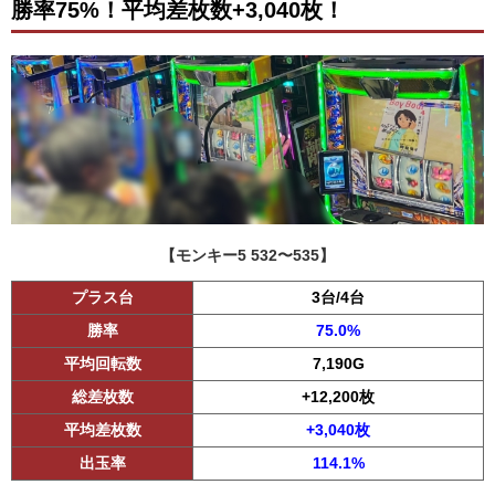
勝率75%！平均差枚数+3,040枚！
【モンキー5 532〜535】
プラス台
3台/4台
勝率
75.0%
平均回転数
7,190G
総差枚数
+12,200枚
平均差枚数
+3,040枚
出玉率
114.1%