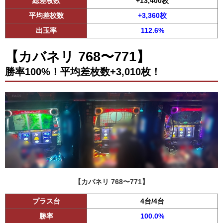
総差枚数
+13,400枚
平均差枚数
+3,360枚
出玉率
112.6%
【カバネリ 768〜771】
勝率100%！平均差枚数+3,010枚！
【カバネリ 768〜771】
プラス台
4台/4台
勝率
100.0%