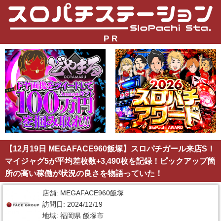
P R
【12月19日 MEGAFACE960飯塚】スロパチガール来店S！
マイジャグ5が平均差枚数+3,490枚を記録！ピックアップ箇
所の高い稼働が状況の良さを物語っていた！
店舗: MEGAFACE960飯塚
訪問日: 2024/12/19
地域: 福岡県 飯塚市