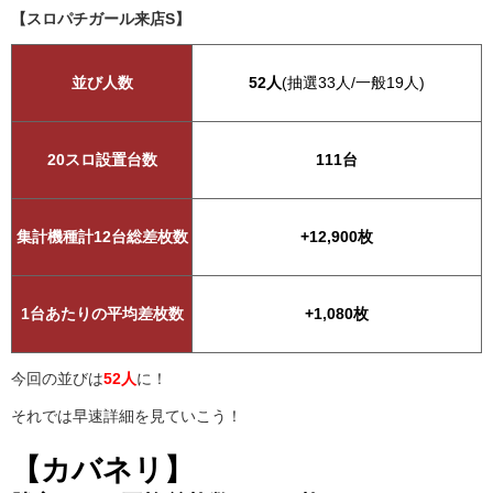
【スロパチガール来店S】
並び人数
52人
(抽選33人/一般19人)
20スロ設置台数
111台
集計機種計12台総差枚数
+12,900枚
1台あたりの平均差枚数
+1,080枚
今回の並びは
52人
に！
それでは早速詳細を見ていこう！
【カバネリ】