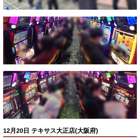
12月20日 テキサス大正店(大阪府)