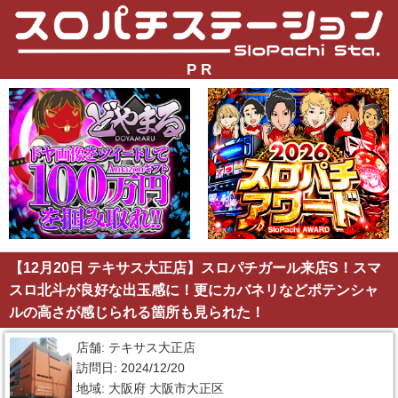
P R
【12月20日 テキサス大正店】スロパチガール来店S！スマ
スロ北斗が良好な出玉感に！更にカバネリなどポテンシャ
ルの高さが感じられる箇所も見られた！
店舗: テキサス大正店
訪問日: 2024/12/20
地域: 大阪府 大阪市大正区