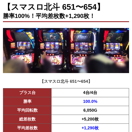
【スマスロ北斗 651〜654】
勝率100%！平均差枚数+1,290枚！
【スマスロ北斗 651〜654】
プラス台
4台/4台
勝率
100.0%
平均回転数
6,050G
総差枚数
+5,200枚
平均差枚数
+1,290枚