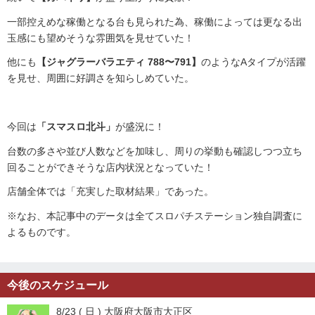
一部控えめな稼働となる台も見られた為、稼働によっては更なる出
玉感にも望めそうな雰囲気を見せていた！
他にも
【ジャグラーバラエティ 788〜791】
のようなAタイプが活躍
を見せ、周囲に好調さを知らしめていた。
今回は
「スマスロ北斗」
が盛況に！
台数の多さや並び人数などを加味し、周りの挙動も確認しつつ立ち
回ることができそうな店内状況となっていた！
店舗全体では「充実した取材結果」であった。
※なお、本記事中のデータは全てスロパチステーション独自調査に
よるものです。
今後のスケジュール
8/23 (
日
) 大阪府大阪市大正区