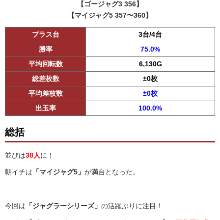
【ゴージャグ3 356】
【マイジャグ5 357〜360】
プラス台
3台/4台
勝率
75.0%
平均回転数
6,130G
総差枚数
±0枚
平均差枚数
±0枚
出玉率
100.0%
総括
並びは
38人
に！
朝イチは
「マイジャグ5」
が満台となった。
今回は
「ジャグラーシリーズ」
の活躍ぶりに注目！