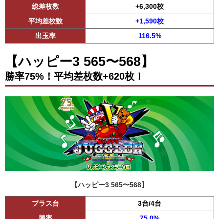
総差枚数
+6,300枚
平均差枚数
+1,590枚
出玉率
116.5%
【ハッピー3 565〜568】
勝率75%！平均差枚数+620枚！
【ハッピー3 565〜568】
プラス台
3台/4台
勝率
75.0%