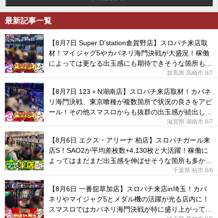
最新記事一覧
【8月7日 Super D’station倉賀野店】スロパチ来店取
材！マイジャグ5やカバネリ海門決戦が大盛況！稼働
によっては更なる出玉感にも期待できそうな箇所も見
られた！
群馬県 高崎市
8/7
【8月7日 123＋N湖南店】スロパチ来店取材！カバネ
リ海門決戦、東京喰種が複数箇所で状況の良さをアピ
ール！その他スマスロからも抜群の出玉感が続出して
いた！
滋賀県 湖南市
8/7
【8月6日 エクス・アリーナ 柏店】スロパチガール来
店S！SAO2が平均差枚数+4,130枚と大活躍！稼働に
よってはまだまだ出玉感を伸ばせそうな箇所も多かっ
た！
千葉県 柏市
8/6
【8月6日 一番舘草加店】スロパチ来店in埼玉！カバ
ネリやマイジャグ5とメダル機の活躍が光る店内に！
スマスロではカバネリ海門決戦が特に盛り上がってい