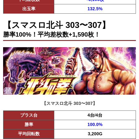
出玉率
132.5%
【スマスロ北斗 303〜307】
勝率100%！平均差枚数+1,590枚！
【スマスロ北斗 303〜307】
プラス台
4台/4台
勝率
100.0%
平均回転数
3,200G