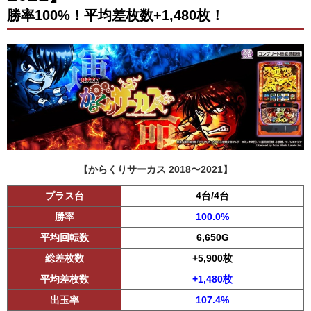
勝率100%！平均差枚数+1,480枚！
【からくりサーカス 2018〜2021】
プラス台
4台/4台
勝率
100.0%
平均回転数
6,650G
総差枚数
+5,900枚
平均差枚数
+1,480枚
出玉率
107.4%