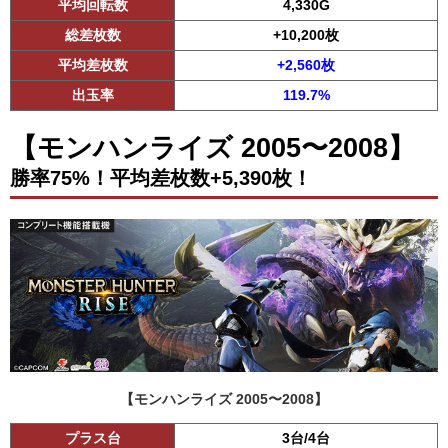
平均回転数
4,330G
総差枚数
+10,200枚
平均差枚数
+2,560枚
出玉率
119.7%
【モンハンライズ 2005〜2008】
勝率75%！平均差枚数+5,390枚！
【モンハンライズ 2005〜2008】
プラス台
3台/4台