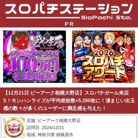
P R
【12月21日 ピーアーク相模大野店】スロパチガール来店
S！モンハンライズが平均差枚数+5,390枚に！凄まじい出玉
感の数々が多くのユーザーに満足感を与えた！
店舗: ピーアーク相模大野店
訪問日: 2024/12/21
地域: 神奈川県 相模原市