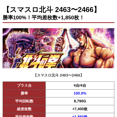
【スマスロ北斗 2463〜2466】
勝率100%！平均差枚数+1,850枚！
【スマスロ北斗 2463〜2466】
プラス台
4台/4台
勝率
100.0%
平均回転数
8,790G
総差枚数
+7,400枚
平均差枚数
+1,850枚