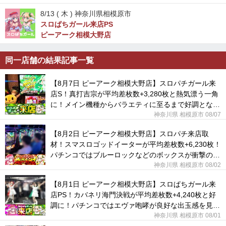
8/13 (
木
) 神奈川県相模原市
スロぱちガール来店PS
ピーアーク相模大野店
同一店舗の結果記事一覧
【8月7日 ピーアーク相模大野店】スロパチガール来
店S！真打吉宗が平均差枚数+3,280枚と熱気漂う一角
に！メイン機種からバラエティに至るまで好調となっ
た！
神奈川県 相模原市 08/07
【8月2日 ピーアーク相模大野店】スロパチ来店取
材！スマスロゴッドイーターが平均差枚数+6,230枚！
パチンコではブルーロックなどのボックスが衝撃の出
玉感に！
神奈川県 相模原市 08/02
【8月1日 ピーアーク相模大野店】スロぱちガール来
店PS！カバネリ海門決戦が平均差枚数+4,240枚と好
調に！パチンコではエヴァ咆哮が良好な出玉感を見せ
た！
神奈川県 相模原市 08/01