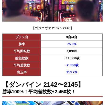
【ゴジエヴァ 2137〜2140】
プラス台
3台/4台
勝率
75.0%
平均回転数
7,030G
総差枚数
+11,500枚
平均差枚数
+2,890枚
出玉率
113.7%
【ダンバイン 2142〜2145】
勝率100%！平均差枚数+2,450枚！