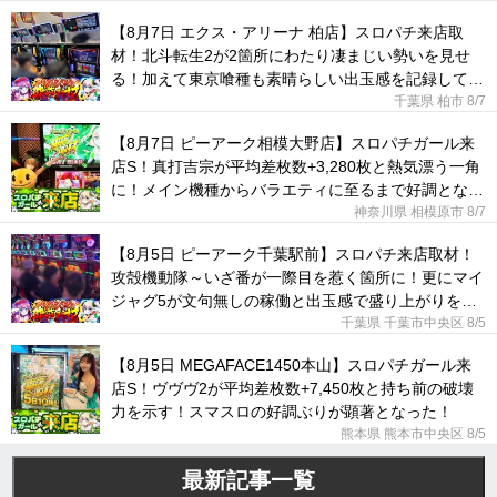
【8月7日 エクス・アリーナ 柏店】スロパチ来店取
材！北斗転生2が2箇所にわたり凄まじい勢いを見せ
る！加えて東京喰種も素晴らしい出玉感を記録してい
た！
千葉県 柏市
8/7
【8月7日 ピーアーク相模大野店】スロパチガール来
店S！真打吉宗が平均差枚数+3,280枚と熱気漂う一角
に！メイン機種からバラエティに至るまで好調となっ
た！
神奈川県 相模原市
8/7
【8月5日 ピーアーク千葉駅前】スロパチ来店取材！
攻殻機動隊～いざ番が一際目を惹く箇所に！更にマイ
ジャグ5が文句無しの稼働と出玉感で盛り上がりを後
押しした！
千葉県 千葉市中央区
8/5
【8月5日 MEGAFACE1450本山】スロパチガール来
店S！ヴヴヴ2が平均差枚数+7,450枚と持ち前の破壊
力を示す！スマスロの好調ぶりが顕著となった！
熊本県 熊本市中央区
8/5
最新記事一覧