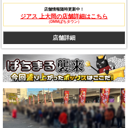
店舗情報随時更新中！
ジアス 上大岡の店舗詳細はこちら
（DMMぱちタウン）
店舗詳細