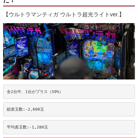
【ウルトラマンティガ ウルトラ超光ライトver.】
全2台中、1台がプラス（50%）
総差玉数:-2,600
玉
平均差玉数:-1,280
玉