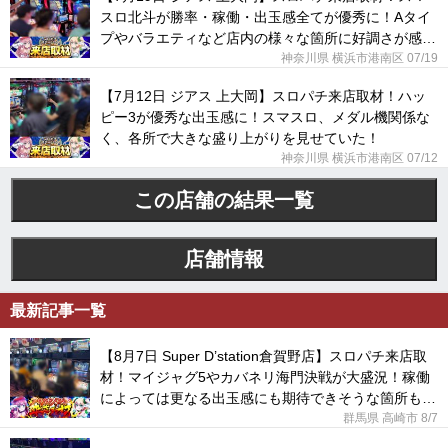
スロ北斗が勝率・稼働・出玉感全てが優秀に！Aタイ
プやバラエティなど店内の様々な箇所に好調さが感じ
られた！
神奈川県 横浜市港南区 07/19
【7月12日 ジアス 上大岡】スロパチ来店取材！ハッ
ピー3が優秀な出玉感に！スマスロ、メダル機関係な
く、各所で大きな盛り上がりを見せていた！
神奈川県 横浜市港南区 07/12
この店舗の結果一覧
店舗情報
最新記事一覧
【8月7日 Super D’station倉賀野店】スロパチ来店取
材！マイジャグ5やカバネリ海門決戦が大盛況！稼働
によっては更なる出玉感にも期待できそうな箇所も見
られた！
群馬県 高崎市
8/7