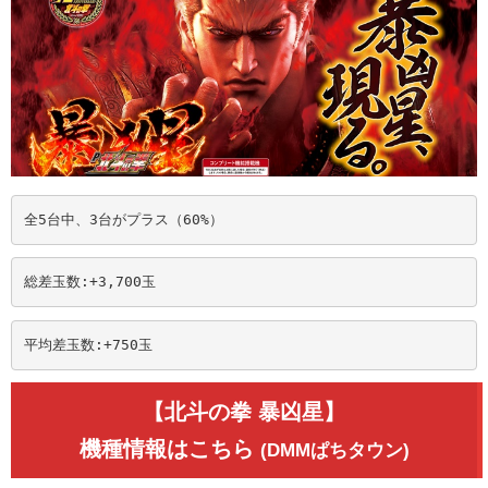
全5台中、3台がプラス（60%）
総差玉数:+3,700
玉
平均差玉数:+750
玉
【北斗の拳 暴凶星】
機種情報はこちら
(DMMぱちタウン)