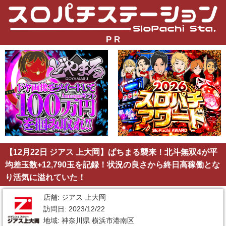
P R
【12月22日 ジアス 上大岡】ぱちまる襲来！北斗無双4が平
均差玉数+12,790玉を記録！状況の良さから終日高稼働とな
り活気に溢れていた！
店舗: ジアス 上大岡
訪問日: 2023/12/22
地域: 神奈川県 横浜市港南区