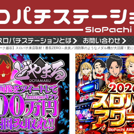
ピーアーク越谷】スロパチ来店取材！番長ZERO～炎炎ノ消防隊のようなメダル機が大活躍！