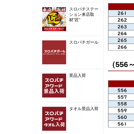
スロパチステー
ション来店取
材“匠”
スロパチガール
（556
景品入荷
タオル景品入荷