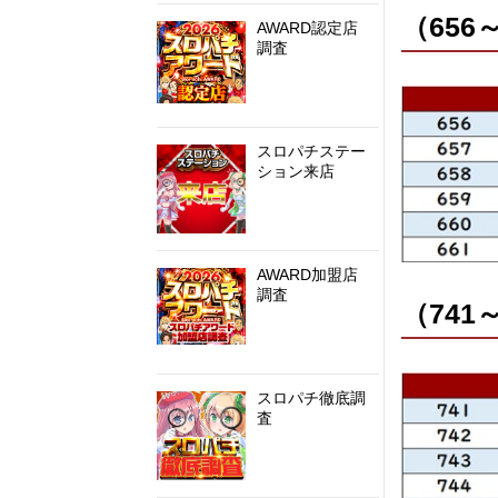
（656
AWARD認定店
調査
スロパチステー
ション来店
AWARD加盟店
調査
（741
スロパチ徹底調
査