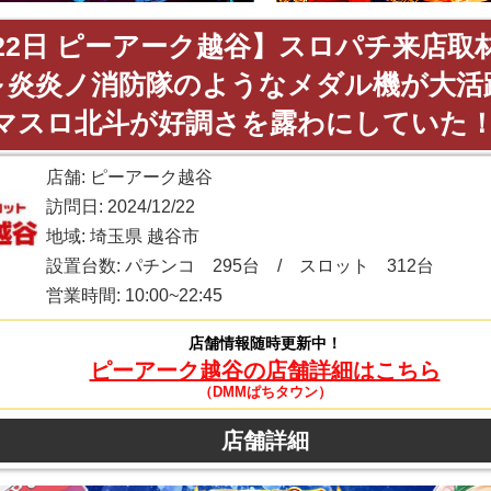
月22日 ピーアーク越谷】スロパチ来店取
O～炎炎ノ消防隊のようなメダル機が大活
マスロ北斗が好調さを露わにしていた
店舗: ピーアーク越谷
訪問日: 2024/12/22
地域: 埼玉県 越谷市
設置台数: パチンコ 295台 / スロット 312台
営業時間: 10:00~22:45
店舗情報随時更新中！
ピーアーク越谷の店舗詳細はこちら
（DMMぱちタウン）
店舗詳細