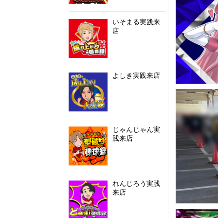
いそまる実践来
店
よしき実践来店
じゃんじゃん実
践来店
れんじろう実践
来店