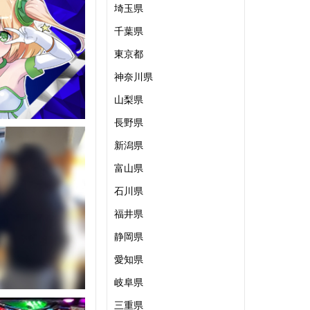
埼玉県
千葉県
東京都
神奈川県
山梨県
長野県
新潟県
富山県
石川県
福井県
静岡県
愛知県
岐阜県
三重県