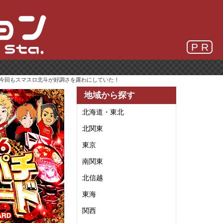
P R
更に今回もスマスロ北斗が好調さを露わにしていた！
地域から探す
北海道・東北
北関東
東京
南関東
北信越
東海
関西